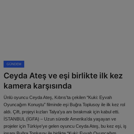
Magazin
Künye
Köşe Yazıları
Gizlilik Politikası
GÜNDEM
Çerez Politikası
Ceyda Ateş ve eşi birlikte ilk kez
Kullanım Şartnamesi
kamera karşısında
Veri Politikası
Ünlü oyuncu Ceyda Ateş, Kıbrıs’ta çekilen “Kuki: Eyvah
Oyuncağım Konuştu” filminde eşi Buğra Toplusoy ile ilk kez rol
aldı. Çift, projeyi kızları Talya’ya anı bırakmak için kabul etti.
İSTANBUL (İGFA) – Uzun süredir Amerika’da yaşayan ve
projeler için Türkiye’ye gelen oyuncu Ceyda Ateş, bu kez eşi, iş
insanı Buğra Toplusoy ile birlikte “Kuki: Eyvah Oyuncağım