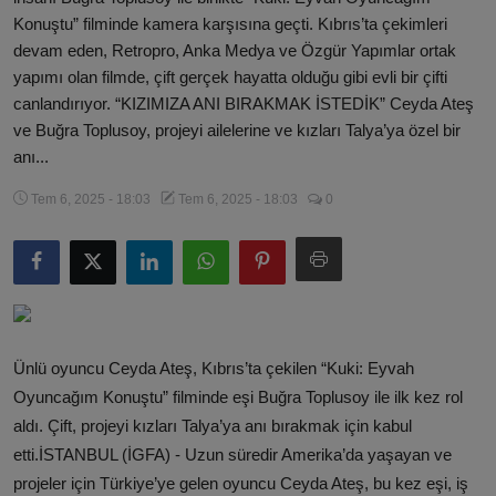
Konuştu” filminde kamera karşısına geçti. Kıbrıs’ta çekimleri
devam eden, Retropro, Anka Medya ve Özgür Yapımlar ortak
yapımı olan filmde, çift gerçek hayatta olduğu gibi evli bir çifti
canlandırıyor. “KIZIMIZA ANI BIRAKMAK İSTEDİK” Ceyda Ateş
ve Buğra Toplusoy, projeyi ailelerine ve kızları Talya’ya özel bir
anı...
Tem 6, 2025 - 18:03
Tem 6, 2025 - 18:03
0
Ünlü oyuncu Ceyda Ateş, Kıbrıs’ta çekilen “Kuki: Eyvah
Oyuncağım Konuştu” filminde eşi Buğra Toplusoy ile ilk kez rol
aldı. Çift, projeyi kızları Talya’ya anı bırakmak için kabul
etti.İSTANBUL (İGFA) - Uzun süredir Amerika’da yaşayan ve
projeler için Türkiye’ye gelen oyuncu Ceyda Ateş, bu kez eşi, iş