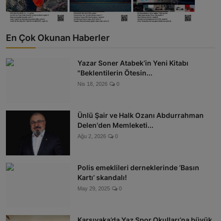
En Çok Okunan Haberler
Yazar Soner Atabek’in Yeni Kitabı
"Beklentilerin Ötesin...
Nis 18, 2026
0
Ünlü Şair ve Halk Ozanı Abdurrahman
Delen'den Memleketi...
Ağu 2, 2026
0
Polis emeklileri derneklerinde ‘Basın
Kartı’ skandalı!
May 29, 2025
0
Karşıyaka’da Yaz Spor Okulları’na büyük