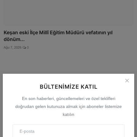
Keşan eski İlçe Millî Eğitim Müdürü vefatının yıl
dönüm...
Ağu 7, 2026
0
Yorumlar
BÜLTENIMIZE KATIL
En son haberleri, güncellemeleri ve özel teklifleri
İsim
doğrudan gelen kutunuza almak için aboneler listemize
katılın
E-posta