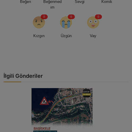
Beğen
Beğenmed
Sevgi
Komik
im
0
0
0
Kızgın
Üzgün
Vay
İlgili Gönderiler