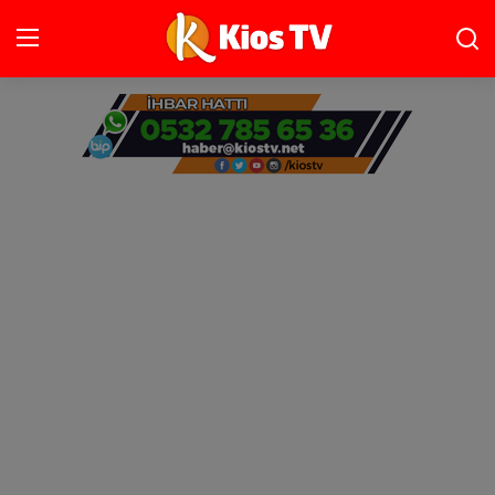
Ana Sayfa
Gündem
Gemlik
Bursa
Siyaset
İletişim
Spor