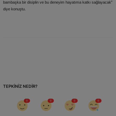
bambaşka bir disiplin ve bu deneyim hayatıma katkı sağlayacak”
diye konuştu.
TEPKINIZ NEDIR?
0
0
0
0