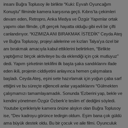
insanı Buğra Toplusoy ile birlikte “Kuki: Eyvah Oyuncağım
Konuştu” filminde kamera karşısına geçti. Kıbrıs’ta çekimleri
devam eden, Retropro, Anka Medya ve Özgür Yapımlar ortak
yapımı olan filmde, çift gerçek hayatta olduğu gibi evli bir çifti
canlandırıyor. “KIZIMIZA ANI BIRAKMAK İSTEDİK” Ceyda Ateş
ve Buğra Toplusoy, projeyi ailelerine ve kızları Talya’ya özel bir
anı bırakmak amacıyla kabul ettiklerini belirtirken, “Birlikte
yaptığımız birçok aktiviteye bu da eklendiği için çok mutluyuz”
dedi. Yapım şirketinin teklifini ilk başta şaka sandıklarını ifade
eden ikili, projenin ciddiyetini anlayınca hemen çalışmalara
başladı. Ceyda Ateş, eşini sete hazırlamak için yoğun çaba sarf
ettiğini ve bu süreçte eğlenceli anlar yaşadıklarını “Gülmekten
çalışmamızı tamamlayamadık. Sonunda ‘Ezberini yap, bekle ve
kendini yönetmen Özgür Özberk’e teslim et’ dediğini söyledi.
Youtube içerikleriyle kamera önüne alışkın olan Buğra Toplusoy
ise, “Dev kadroyu görünce tedirgin oldum. Eşim bana çok güldü
ama büyük destek oldu. Bu bir çocuk ve aile filmi. Oyunculuk