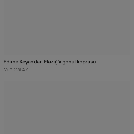
Edirne Keşan’dan Elazığ'a gönül köprüsü
Ağu 7, 2026
0