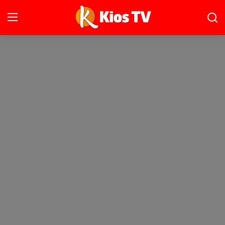
Ana Sayfa
Gündem
Gemlik
Bursa
Siyaset
İletişim
Spor