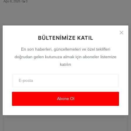
Ağu 8, 2026
0
Yorumlar
BÜLTENIMIZE KATIL
En son haberleri, güncellemeleri ve özel teklifleri
İsim
doğrudan gelen kutunuza almak için aboneler listemize
katılın
E-posta
Abone Ol
Yorum