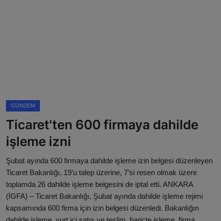
Magazin
Künye
Köşe Yazıları
Gizlilik Politikası
GÜNDEM
Çerez Politikası
Ticaret'ten 600 firmaya dahilde
Kullanım Şartnamesi
işleme izni
Veri Politikası
Şubat ayında 600 firmaya dahilde işleme izin belgesi düzenleyen
Ticaret Bakanlığı, 19’u talep üzerine, 7’si resen olmak üzere
toplamda 26 dahilde işleme belgesini de iptal etti. ANKARA
(İGFA) – Ticaret Bakanlığı, Şubat ayında dahilde işleme rejimi
kapsamında 600 firma için izin belgesi düzenledi. Bakanlığın
dahilde işleme, yurt içi satış ve teslim, hariçte işleme, firma