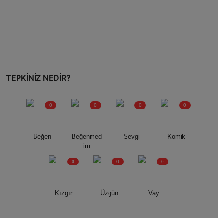
TEPKINIZ NEDIR?
0
0
0
0
Beğen
Beğenmed
Sevgi
Komik
im
0
0
0
Kızgın
Üzgün
Vay