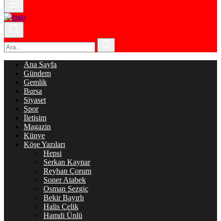
Ana Sayfa
Gündem
Gemlik
Bursa
Siyaset
Spor
İletişim
Magazin
Künye
Köşe Yazıları
Hepsi
Serkan Kaynar
Reyhan Çorum
Soner Atabek
Osman Sezgiç
Bekir Bayırlı
Halis Çelik
Hamdi Ünlü