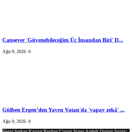
Cansever 'Güvenebileceğim Üç İnsandan Biri' D...
Ağu 9, 2026
0
Gülben Ergen’den Yavru Vatan'da 'yapay zekâ' ...
Ağu 9, 2026
0
Hepsi
Serkan Kaynar
Reyhan Çorum
Soner Atabek
Osman Sezgiç