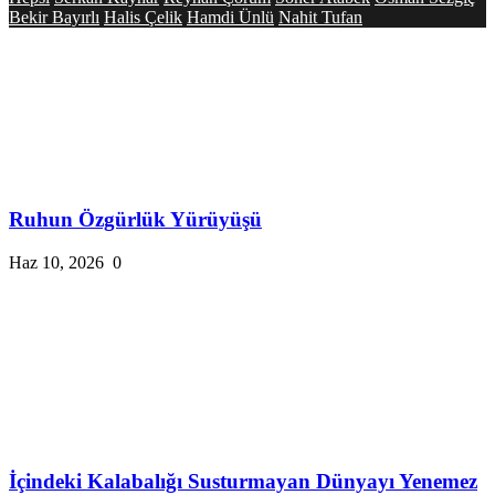
Bekir Bayırlı
Halis Çelik
Hamdi Ünlü
Nahit Tufan
Ruhun Özgürlük Yürüyüşü
Haz 10, 2026
0
İçindeki Kalabalığı Susturmayan Dünyayı Yenemez