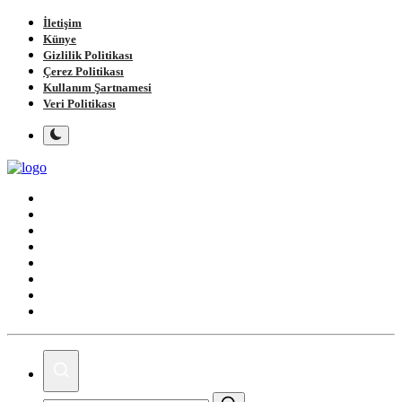
İletişim
Künye
Gizlilik Politikası
Çerez Politikası
Kullanım Şartnamesi
Veri Politikası
Ana Sayfa
Gündem
Gemlik
Bursa
Siyaset
Spor
Magazin
Köşe Yazıları