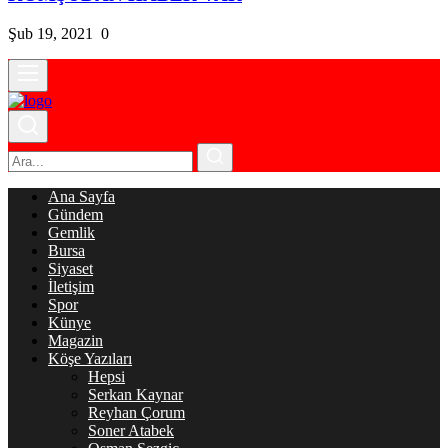
Şub 19, 2021
0
Ana Sayfa
Gündem
Gemlik
Bursa
Siyaset
İletişim
Spor
Künye
Magazin
Köşe Yazıları
Hepsi
Serkan Kaynar
Reyhan Çorum
Soner Atabek