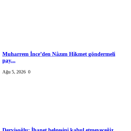
Muharrem İnce’den Nâzım Hikmet göndermeli
pay...
Ağu 5, 2026
0
Dervişoğlu: İhanet belgesini kabul etmeyeceğiz