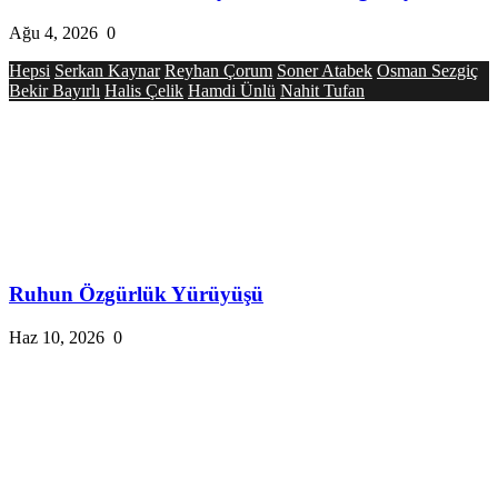
Ağu 4, 2026
0
Hepsi
Serkan Kaynar
Reyhan Çorum
Soner Atabek
Osman Sezgiç
Bekir Bayırlı
Halis Çelik
Hamdi Ünlü
Nahit Tufan
Ruhun Özgürlük Yürüyüşü
Haz 10, 2026
0