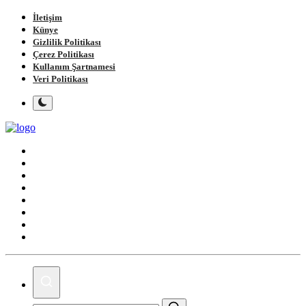
İletişim
Künye
Gizlilik Politikası
Çerez Politikası
Kullanım Şartnamesi
Veri Politikası
Ana Sayfa
Gündem
Gemlik
Bursa
Siyaset
Spor
Magazin
Köşe Yazıları