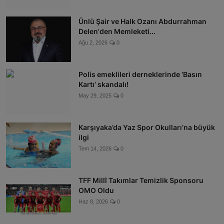
Ünlü Şair ve Halk Ozanı Abdurrahman
Delen'den Memleketi...
Ağu 2, 2026
0
Polis emeklileri derneklerinde ‘Basın
Kartı’ skandalı!
May 29, 2025
0
Karşıyaka’da Yaz Spor Okulları’na büyük
ilgi
Tem 14, 2026
0
TFF Millî Takımlar Temizlik Sponsoru
OMO Oldu
Haz 8, 2026
0