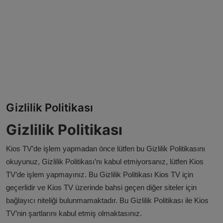
Magazin
Künye
Köşe Yazıları
Gizlilik Politikası
Gizlilik Politikası
Çerez Politikası
Gizlilik Politikası
Kullanım Şartnamesi
Kios TV’de işlem yapmadan önce lütfen bu Gizlilik Politikasını
Veri Politikası
okuyunuz, Gizlilik Politikası’nı kabul etmiyorsanız, lütfen Kios
TV’de işlem yapmayınız. Bu Gizlilik Politikası Kios TV için
geçerlidir ve Kios TV üzerinde bahsi geçen diğer siteler için
bağlayıcı niteliği bulunmamaktadır. Bu Gizlilik Politikası ile Kios
TV’nin şartlarını kabul etmiş olmaktasınız.