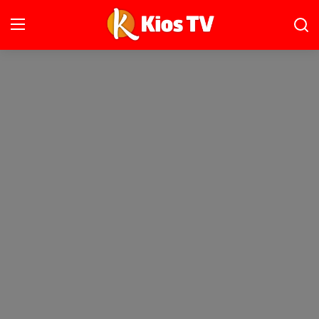
Ana Sayfa
Gündem
Gemlik
Bursa
Siyaset
Spor
İletişim