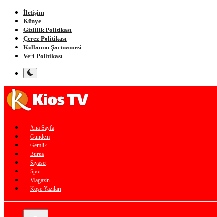
İletişim
Künye
Gizlilik Politikası
Çerez Politikası
Kullanım Şartnamesi
Veri Politikası
Ana Sayfa
Gündem
Gemlik
Bursa
Siyaset
Spor
Magazin
Köşe Yazıları