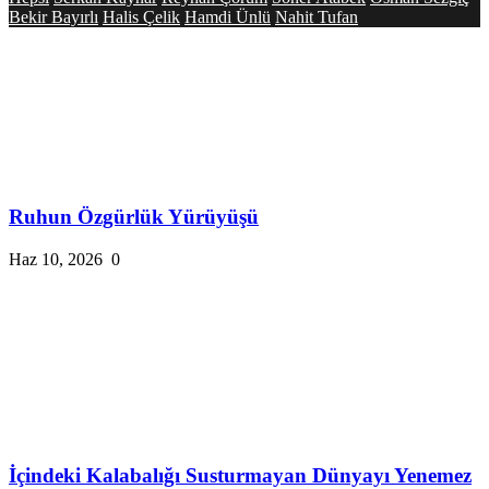
Bekir Bayırlı
Halis Çelik
Hamdi Ünlü
Nahit Tufan
Ruhun Özgürlük Yürüyüşü
Haz 10, 2026
0
İçindeki Kalabalığı Susturmayan Dünyayı Yenemez