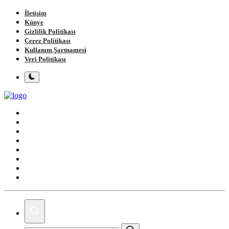
İletişim
Künye
Gizlilik Politikası
Çerez Politikası
Kullanım Şartnamesi
Veri Politikası
Ana Sayfa
Gündem
Gemlik
Bursa
Siyaset
Spor
Magazin
Köşe Yazıları