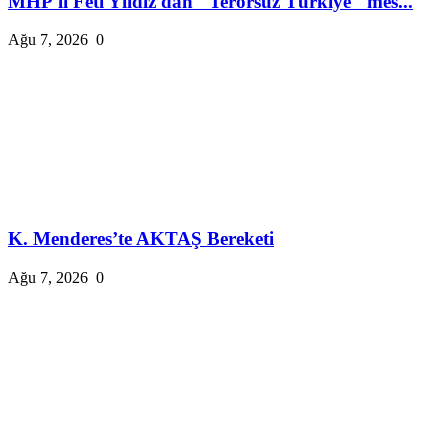
MHP'li Feti Yıldız'dan "Terörsüz Türkiye" mes...
Ağu 7, 2026
0
K. Menderes’te AKTAŞ Bereketi
Ağu 7, 2026
0