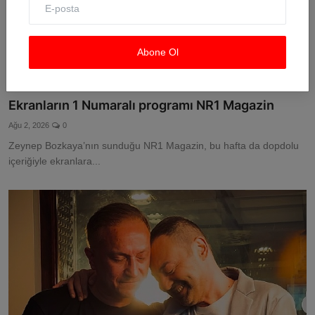
Abone Ol
Ekranların 1 Numaralı programı NR1 Magazin
Ağu 2, 2026
0
Zeynep Bozkaya’nın sunduğu NR1 Magazin, bu hafta da dopdolu
içeriğiyle ekranlara...