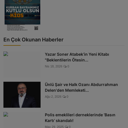
En Çok Okunan Haberler
Yazar Soner Atabek’in Yeni Kitabı
"Beklentilerin Ötesin...
Nis 18, 2026
0
Ünlü Şair ve Halk Ozanı Abdurrahman
Delen'den Memleketi...
Ağu 2, 2026
0
Polis emeklileri derneklerinde ‘Basın
Kartı’ skandalı!
May 29, 2025
0