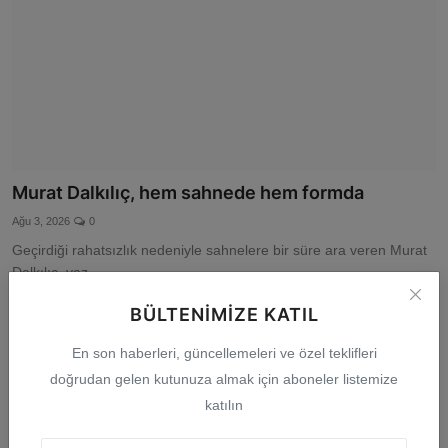
Murat Dalkılıç, hem sahnede hem formda
Ağu 3, 2026
0
Geçirdiği rahatsızlık nedeniyle sahnelere bir süre ara veren Murat
Dalkılıç, yaz...
BÜLTENIMIZE KATIL
En son haberleri, güncellemeleri ve özel teklifleri
doğrudan gelen kutunuza almak için aboneler listemize
katılın