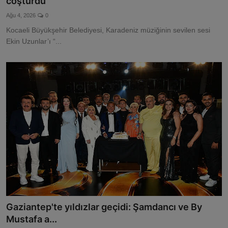
coşturdu
Ağu 4, 2026
0
Kocaeli Büyükşehir Belediyesi, Karadeniz müziğinin sevilen sesi
Ekin Uzunlar’ı “...
Gaziantep'te yıldızlar geçidi: Şamdancı ve By
Mustafa a...