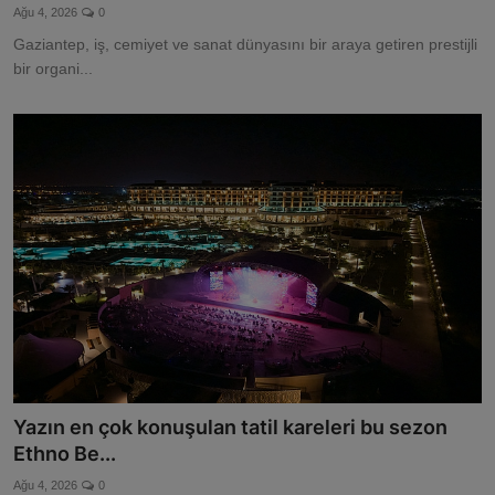
Ağu 4, 2026
0
Gaziantep, iş, cemiyet ve sanat dünyasını bir araya getiren prestijli
bir organi...
Yazın en çok konuşulan tatil kareleri bu sezon
Ethno Be...
Ağu 4, 2026
0