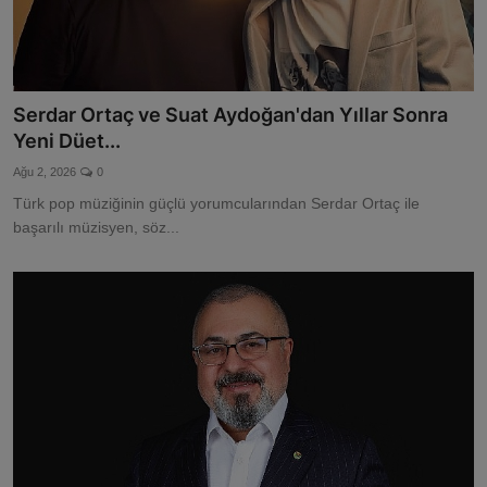
Serdar Ortaç ve Suat Aydoğan'dan Yıllar Sonra
Yeni Düet...
Ağu 2, 2026
0
Türk pop müziğinin güçlü yorumcularından Serdar Ortaç ile
başarılı müzisyen, söz...