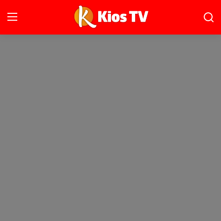
Ana Sayfa
Gündem
Gemlik
Bursa
Siyaset
İletişim
Spor