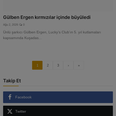
Gülben Ergen kırmızılar içinde büyüledi
Ağu 2, 2026
0
Ünlü şarkıcı Gülben Ergen, Lucky’s Club’ın 5. yıl kutlamaları
kapsamında Kuşadas...
1
2
3
›
»
Takip Et
Facebook
Twitter