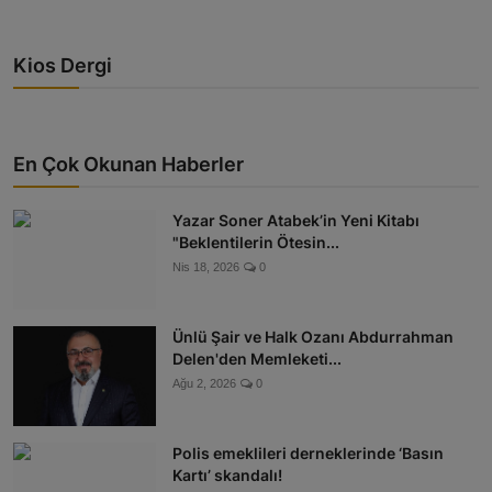
Kios Dergi
En Çok Okunan Haberler
Yazar Soner Atabek’in Yeni Kitabı
"Beklentilerin Ötesin...
Nis 18, 2026
0
Ünlü Şair ve Halk Ozanı Abdurrahman
Delen'den Memleketi...
Ağu 2, 2026
0
Polis emeklileri derneklerinde ‘Basın
Kartı’ skandalı!