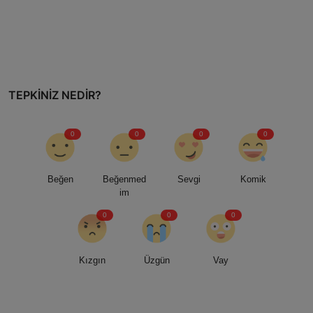
TEPKINIZ NEDIR?
0
0
0
0
Beğen
Beğenmed
Sevgi
Komik
im
0
0
0
Kızgın
Üzgün
Vay