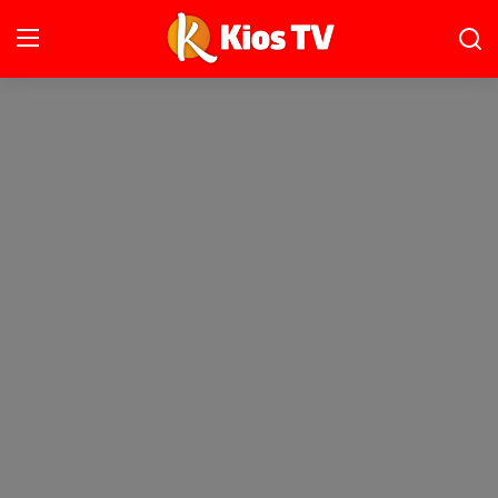
Ana Sayfa
Gündem
Gemlik
Bursa
Siyaset
İletişim
Spor