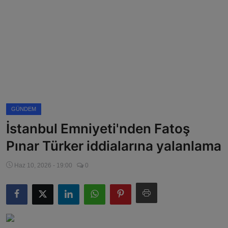
Magazin
Künye
Köşe Yazıları
Gizlilik Politikası
GÜNDEM
Çerez Politikası
İstanbul Emniyeti'nden Fatoş
Kullanım Şartnamesi
Pınar Türker iddialarına yalanlama
Veri Politikası
Haz 10, 2026 - 19:00
0