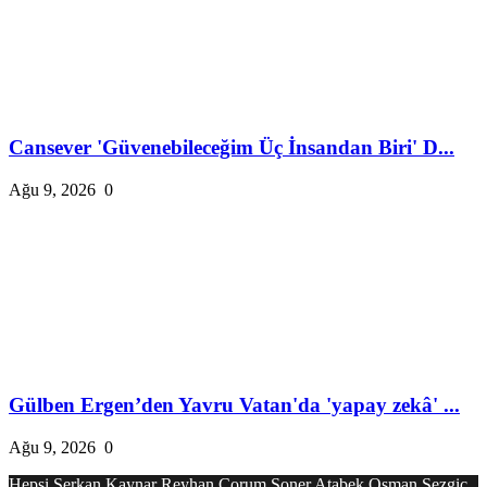
Cansever 'Güvenebileceğim Üç İnsandan Biri' D...
Ağu 9, 2026
0
Gülben Ergen’den Yavru Vatan'da 'yapay zekâ' ...
Ağu 9, 2026
0
Hepsi
Serkan Kaynar
Reyhan Çorum
Soner Atabek
Osman Sezgiç