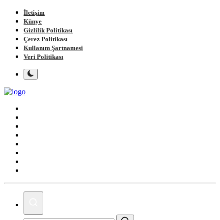
İletişim
Künye
Gizlilik Politikası
Çerez Politikası
Kullanım Şartnamesi
Veri Politikası
Ana Sayfa
Gündem
Gemlik
Bursa
Siyaset
Spor
Magazin
Köşe Yazıları