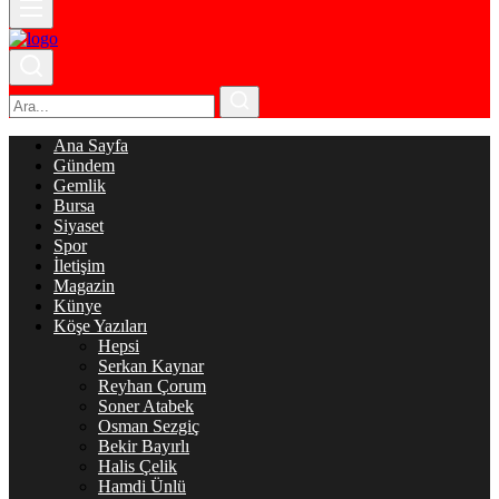
Ana Sayfa
Gündem
Gemlik
Bursa
Siyaset
Spor
İletişim
Magazin
Künye
Köşe Yazıları
Hepsi
Serkan Kaynar
Reyhan Çorum
Soner Atabek
Osman Sezgiç
Bekir Bayırlı
Halis Çelik
Hamdi Ünlü