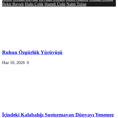
Bekir Bayırlı
Halis Çelik
Hamdi Ünlü
Nahit Tufan
Ruhun Özgürlük Yürüyüşü
Haz 10, 2026
0
İçindeki Kalabalığı Susturmayan Dünyayı Yenemez