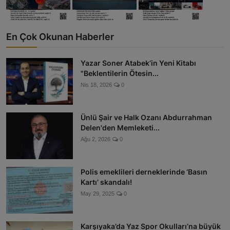
En Çok Okunan Haberler
Yazar Soner Atabek’in Yeni Kitabı
"Beklentilerin Ötesin...
Nis 18, 2026
0
Ünlü Şair ve Halk Ozanı Abdurrahman
Delen'den Memleketi...
Ağu 2, 2026
0
Polis emeklileri derneklerinde ‘Basın
Kartı’ skandalı!
May 29, 2025
0
Karşıyaka’da Yaz Spor Okulları’na büyük