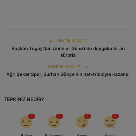
ÖNCEKI MAKALE
Başkan Tugay’dan Anneler Günü’nde duygulandıran
sürpriz
SONRAKI MAKALE
Ağrı Şeker Spor, Burhan Gökçe’nin hat-trickiyle kazandı
TEPKINIZ NEDIR?
0
0
0
0
Beğen
Beğenmed
Sevgi
Komik