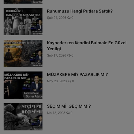
Ruhumuzu Hangi Putlara Sattık?
Şub 24, 2026
0
Kaybederken Kendini Bulmak: En Güzel
Yenilgi
Şub 17, 2026
0
MÜZAKERE Mİ? PAZARLIK MI?
May 23, 2023
0
SEÇİM Mİ, GEÇİM Mİ?
Nis 18, 2023
0