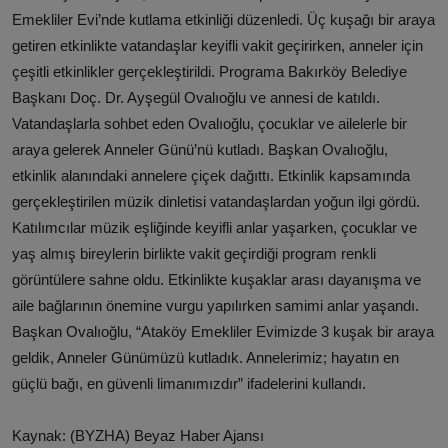
Emekliler Evi’nde kutlama etkinliği düzenledi. Üç kuşağı bir araya
getiren etkinlikte vatandaşlar keyifli vakit geçirirken, anneler için
çeşitli etkinlikler gerçekleştirildi. Programa Bakırköy Belediye
Başkanı Doç. Dr. Ayşegül Ovalıoğlu ve annesi de katıldı.
Vatandaşlarla sohbet eden Ovalıoğlu, çocuklar ve ailelerle bir
araya gelerek Anneler Günü’nü kutladı. Başkan Ovalıoğlu,
etkinlik alanındaki annelere çiçek dağıttı. Etkinlik kapsamında
gerçekleştirilen müzik dinletisi vatandaşlardan yoğun ilgi gördü.
Katılımcılar müzik eşliğinde keyifli anlar yaşarken, çocuklar ve
yaş almış bireylerin birlikte vakit geçirdiği program renkli
görüntülere sahne oldu. Etkinlikte kuşaklar arası dayanışma ve
aile bağlarının önemine vurgu yapılırken samimi anlar yaşandı.
Başkan Ovalıoğlu, “Ataköy Emekliler Evimizde 3 kuşak bir araya
geldik, Anneler Günümüzü kutladık. Annelerimiz; hayatın en
güçlü bağı, en güvenli limanımızdır” ifadelerini kullandı.
Kaynak: (BYZHA) Beyaz Haber Ajansı