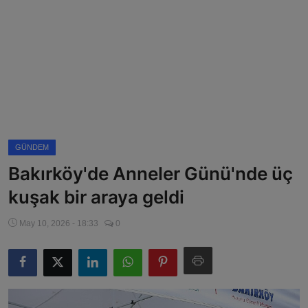
Magazin
Künye
Köşe Yazıları
Gizlilik Politikası
GÜNDEM
Çerez Politikası
Bakırköy'de Anneler Günü'nde üç
Kullanım Şartnamesi
kuşak bir araya geldi
Veri Politikası
May 10, 2026 - 18:33
0