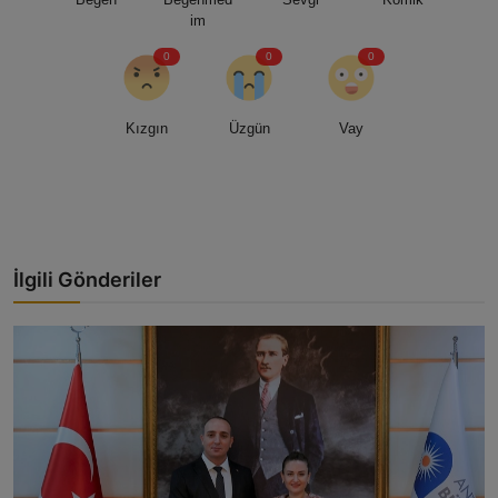
im
0
0
0
Kızgın
Üzgün
Vay
İlgili Gönderiler