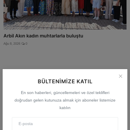
Arbil Akın kadın muhtarlarla buluştu
Ağu 8, 2026
0
Yorumlar
BÜLTENIMIZE KATIL
En son haberleri, güncellemeleri ve özel teklifleri
İsim
doğrudan gelen kutunuza almak için aboneler listemize
katılın
E-posta