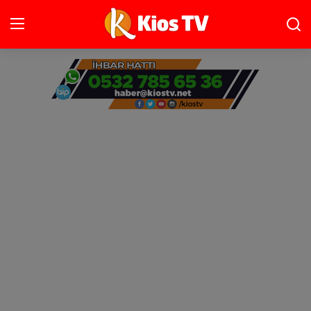
Ana Sayfa
Gündem
Gemlik
Bursa
Siyaset
İletişim
Spor