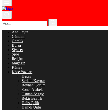
Ana Sayfa
Gündem
Gemlik
Bursa
Siyaset
Spor
İletişim
Magazin
Künye
Köşe Yazıları
Hepsi
Serkan Kaynar
Reyhan Çorum
Soner Atabek
Osman Sezgiç
Bekir Bayırlı
Halis Çelik
Hamdi Ünlü