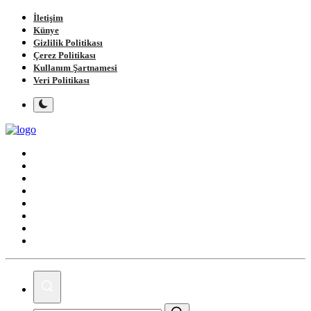
İletişim
Künye
Gizlilik Politikası
Çerez Politikası
Kullanım Şartnamesi
Veri Politikası
Ana Sayfa
Gündem
Gemlik
Bursa
Siyaset
Spor
Magazin
Köşe Yazıları