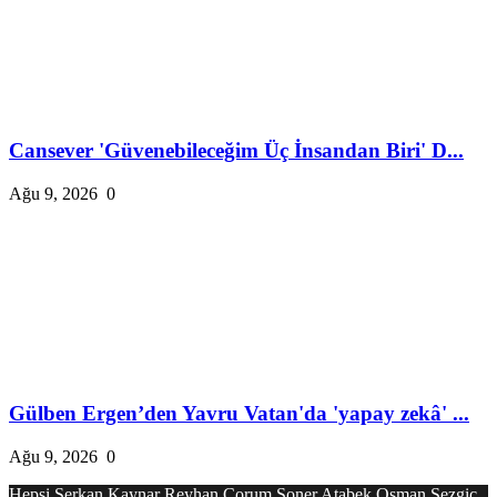
Cansever 'Güvenebileceğim Üç İnsandan Biri' D...
Ağu 9, 2026
0
Gülben Ergen’den Yavru Vatan'da 'yapay zekâ' ...
Ağu 9, 2026
0
Hepsi
Serkan Kaynar
Reyhan Çorum
Soner Atabek
Osman Sezgiç