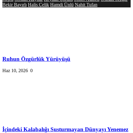
Bekir Bayırlı
Halis Çelik
Hamdi Ünlü
Nahit Tufan
Ruhun Özgürlük Yürüyüşü
Haz 10, 2026
0
İçindeki Kalabalığı Susturmayan Dünyayı Yenemez