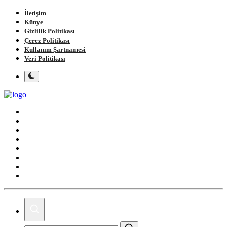
İletişim
Künye
Gizlilik Politikası
Çerez Politikası
Kullanım Şartnamesi
Veri Politikası
Ana Sayfa
Gündem
Gemlik
Bursa
Siyaset
Spor
Magazin
Köşe Yazıları