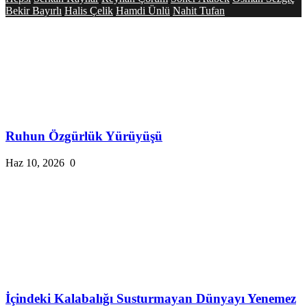
Bekir Bayırlı
Halis Çelik
Hamdi Ünlü
Nahit Tufan
Ruhun Özgürlük Yürüyüşü
Haz 10, 2026
0
İçindeki Kalabalığı Susturmayan Dünyayı Yenemez