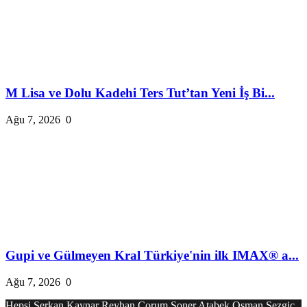
M Lisa ve Dolu Kadehi Ters Tut’tan Yeni İş Bi...
Ağu 7, 2026
0
Gupi ve Gülmeyen Kral Türkiye'nin ilk IMAX® a...
Ağu 7, 2026
0
Hepsi
Serkan Kaynar
Reyhan Çorum
Soner Atabek
Osman Sezgiç