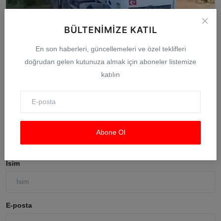
BÜLTENIMIZE KATIL
En son haberleri, güncellemeleri ve özel teklifleri
Bursa Nilüfer'de beton mikserinden kamu alanına
doğrudan gelen kutunuza almak için aboneler listemize
döküme ...
katılın
Ağu 7, 2026
0
Yorumlar
Abone Ol
İsim
E-posta