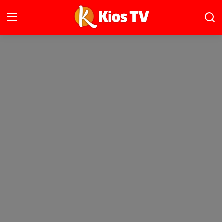
Ana Sayfa
Gündem
Gemlik
Bursa
Siyaset
İletişim
Spor