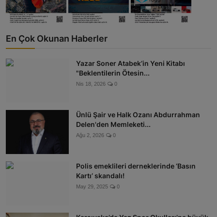
En Çok Okunan Haberler
Yazar Soner Atabek’in Yeni Kitabı
"Beklentilerin Ötesin...
Nis 18, 2026
0
Ünlü Şair ve Halk Ozanı Abdurrahman
Delen'den Memleketi...
Ağu 2, 2026
0
Polis emeklileri derneklerinde ‘Basın
Kartı’ skandalı!
May 29, 2025
0