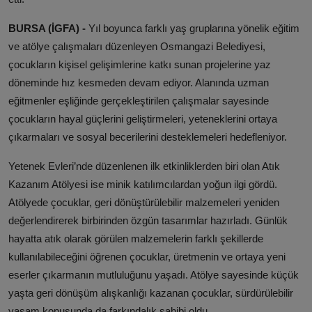
BURSA (İGFA) -
Yıl boyunca farklı yaş gruplarına yönelik eğitim
ve atölye çalışmaları düzenleyen Osmangazi Belediyesi,
çocukların kişisel gelişimlerine katkı sunan projelerine yaz
döneminde hız kesmeden devam ediyor. Alanında uzman
eğitmenler eşliğinde gerçekleştirilen çalışmalar sayesinde
çocukların hayal güçlerini geliştirmeleri, yeteneklerini ortaya
çıkarmaları ve sosyal becerilerini desteklemeleri hedefleniyor.
Yetenek Evleri’nde düzenlenen ilk etkinliklerden biri olan Atık
Kazanım Atölyesi ise minik katılımcılardan yoğun ilgi gördü.
Atölyede çocuklar, geri dönüştürülebilir malzemeleri yeniden
değerlendirerek birbirinden özgün tasarımlar hazırladı. Günlük
hayatta atık olarak görülen malzemelerin farklı şekillerde
kullanılabileceğini öğrenen çocuklar, üretmenin ve ortaya yeni
eserler çıkarmanın mutluluğunu yaşadı. Atölye sayesinde küçük
yaşta geri dönüşüm alışkanlığı kazanan çocuklar, sürdürülebilir
yaşam konusunda da farkındalık sahibi oldu.