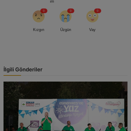
im
0
0
0
Kızgın
Üzgün
Vay
İlgili Gönderiler