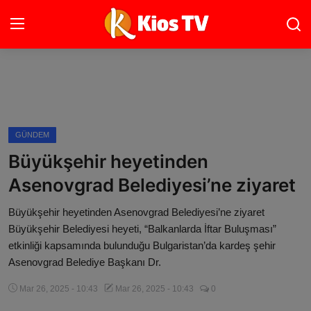
Ana Sayfa
Gündem
GÜNDEM
Büyükşehir heyetinden
Gemlik
Asenovgrad Belediyesi’ne ziyaret
Bursa
Büyükşehir heyetinden Asenovgrad Belediyesi’ne ziyaret
Siyaset
Büyükşehir Belediyesi heyeti, “Balkanlarda İftar Buluşması”
etkinliği kapsamında bulunduğu Bulgaristan’da kardeş şehir
İletişim
Asenovgrad Belediye Başkanı Dr.
Mar 26, 2025 - 10:43
Mar 26, 2025 - 10:43
0
Spor