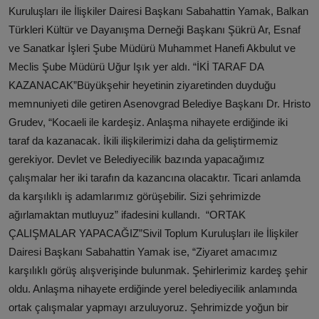
Kuruluşları ile İlişkiler Dairesi Başkanı Sabahattin Yamak, Balkan
Türkleri Kültür ve Dayanışma Derneği Başkanı Şükrü Ar, Esnaf
ve Sanatkar İşleri Şube Müdürü Muhammet Hanefi Akbulut ve
Meclis Şube Müdürü Uğur Işık yer aldı. “İKİ TARAF DA
KAZANACAK”Büyükşehir heyetinin ziyaretinden duyduğu
memnuniyeti dile getiren Asenovgrad Belediye Başkanı Dr. Hristo
Grudev, “Kocaeli ile kardeşiz. Anlaşma nihayete erdiğinde iki
taraf da kazanacak. İkili ilişkilerimizi daha da geliştirmemiz
gerekiyor. Devlet ve Belediyecilik bazında yapacağımız
çalışmalar her iki tarafın da kazancına olacaktır. Ticari anlamda
da karşılıklı iş adamlarımız görüşebilir. Sizi şehrimizde
ağırlamaktan mutluyuz” ifadesini kullandı. “ORTAK
ÇALIŞMALAR YAPACAĞIZ”Sivil Toplum Kuruluşları ile İlişkiler
Dairesi Başkanı Sabahattin Yamak ise, “Ziyaret amacımız
karşılıklı görüş alışverişinde bulunmak. Şehirlerimiz kardeş şehir
oldu. Anlaşma nihayete erdiğinde yerel belediyecilik anlamında
ortak çalışmalar yapmayı arzuluyoruz. Şehrimizde yoğun bir