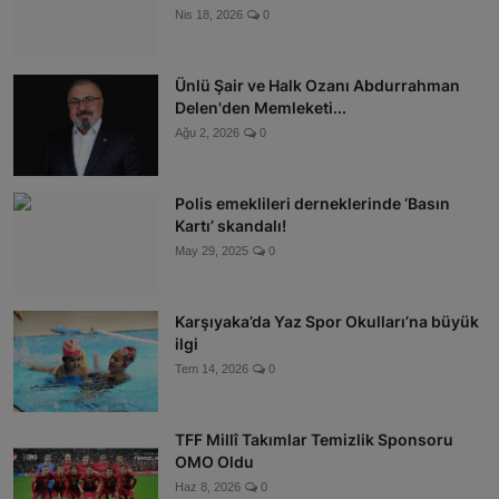
Nis 18, 2026
0
Ünlü Şair ve Halk Ozanı Abdurrahman
Delen'den Memleketi...
Ağu 2, 2026
0
Polis emeklileri derneklerinde ‘Basın
Kartı’ skandalı!
May 29, 2025
0
Karşıyaka’da Yaz Spor Okulları’na büyük
ilgi
Tem 14, 2026
0
TFF Millî Takımlar Temizlik Sponsoru
OMO Oldu
Haz 8, 2026
0