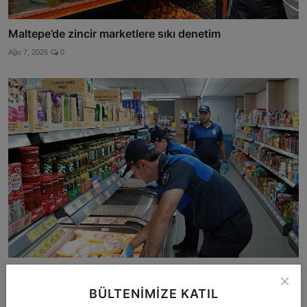
Maltepe’de zincir marketlere sıkı denetim
Ağu 7, 2026
0
Güzelbahçe’de Market ve Gıda İşletmelerine Sıkı
Denetim
BÜLTENIMIZE KATIL
Ağu 7, 2026
0