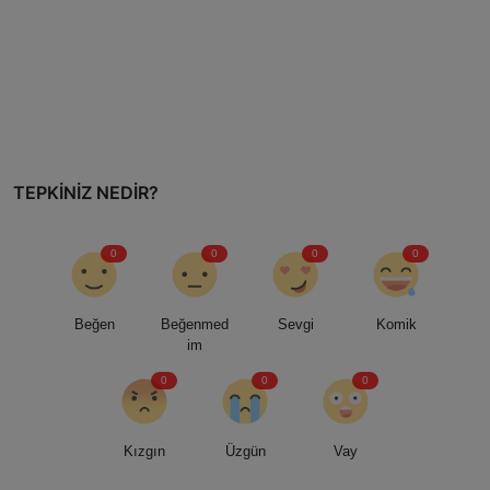
TEPKINIZ NEDIR?
0
0
0
0
Beğen
Beğenmed
Sevgi
Komik
im
0
0
0
Kızgın
Üzgün
Vay