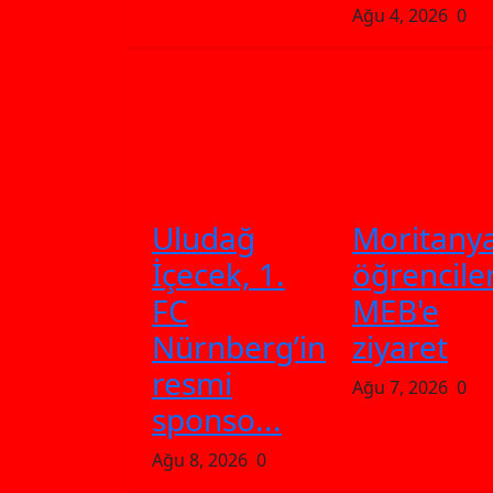
Ağu 4, 2026
0
Uludağ
Moritanya
İçecek, 1.
öğrencile
FC
MEB'e
Nürnberg’in
ziyaret
resmi
Ağu 7, 2026
0
sponso...
Ağu 8, 2026
0