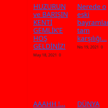
HUZURUN
Nerede o
ve BARIŞIN
eski
KENTİ
bayramla
GEMLİK’E
tam
HOŞ
karşılığı…
GELDİNİZ!
Nis 19, 2021
0
May 18, 2021
0
AAAHH !…
DÜNYA