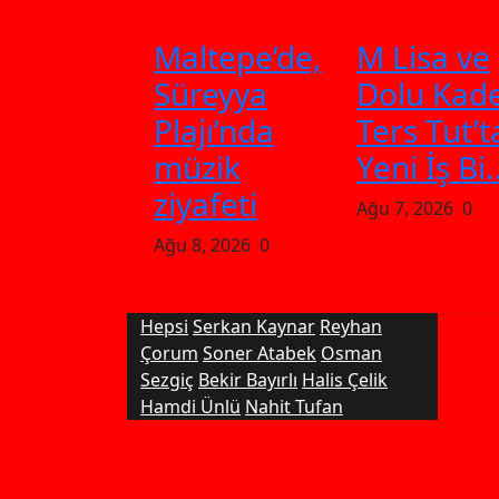
Maltepe’de,
M Lisa ve
Süreyya
Dolu Kad
Plajı’nda
Ters Tut’t
müzik
Yeni İş Bi.
ziyafeti
Ağu 7, 2026
0
Ağu 8, 2026
0
Hepsi
Serkan Kaynar
Reyhan
Çorum
Soner Atabek
Osman
Sezgiç
Bekir Bayırlı
Halis Çelik
Hamdi Ünlü
Nahit Tufan