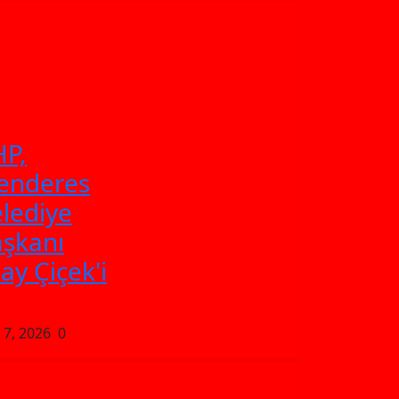
P,
enderes
lediye
şkanı
kay Çiçek'i
 7, 2026
0