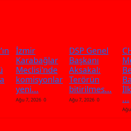
’ın
İzmir
DSP Genel
CH
Karabağlar
Başkanı
M
ü
Meclisi'nde
Aksakal:
Be
da
komisyonlar
Terörün
Ba
yeni...
bitirilmes...
İl
...
Ağu 7, 2026
0
Ağu 7, 2026
0
Ağu