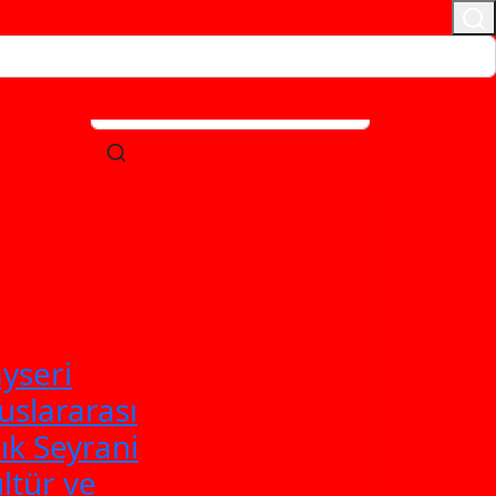
yseri
uslararası
ık Seyrani
ltür ve