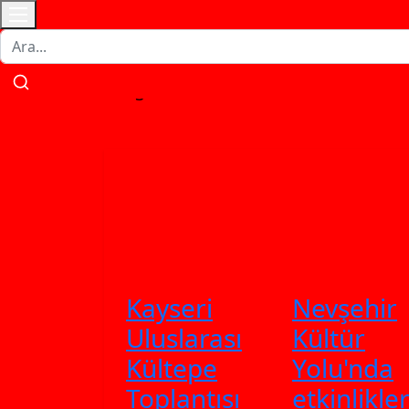
İletişim
Künye
Gizlilik Politikası
Çerez Politikası
Kulla
Ana Sayfa
Gündem
Gemlik
Bur
Kayseri
Nevşehir
Uluslarası
Kültür
Kültepe
Yolu'nda
Toplantısı
etkinlikle