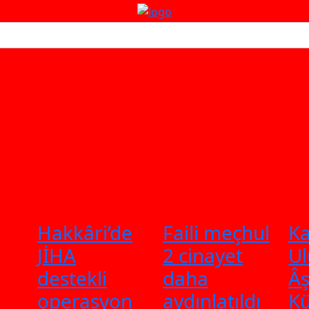
nım Şartnamesi
Veri Politikası
sa
Siyaset
Spor
Magazin
Köşe Yazıları
Hakkâri’de
Faili meçhul
Ka
JİHA
2 cinayet
Ul
destekli
daha
Âş
r
operasyon
aydınlatıldı
Kü