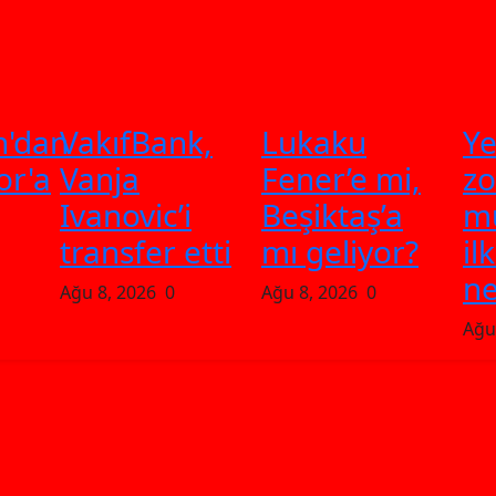
n'dan
VakıfBank,
Lukaku
Ye
or'a
Vanja
Fener’e mi,
zo
Ivanovic’i
Beşiktaş’a
mü
transfer etti
mı geliyor?
il
ne
Ağu 8, 2026
0
Ağu 8, 2026
0
Ağu