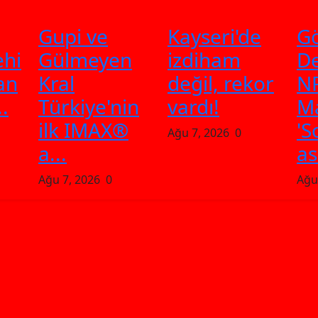
Gupi ve
Kayseri'de
G
ehi
Gülmeyen
izdiham
De
an
Kral
değil, rekor
N
..
Türkiye'nin
vardı!
Ma
ilk IMAX®
'S
Ağu 7, 2026
0
a...
as
Ağu 7, 2026
0
Ağu