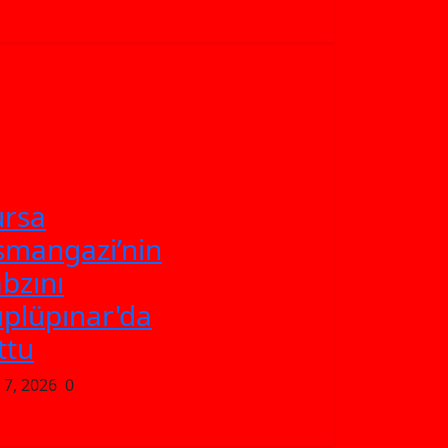
ursa
mangazi’nin
bzını
plüpınar'da
ttu
 7, 2026
0