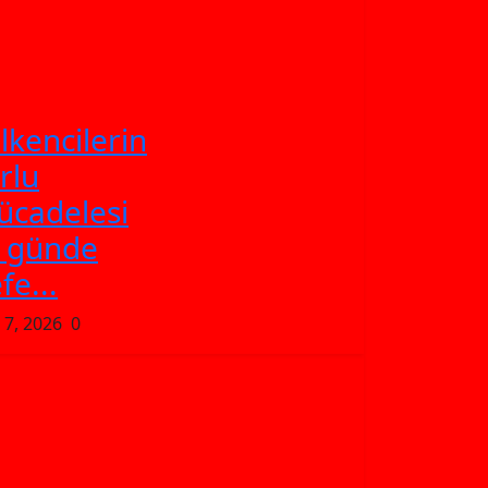
lkencilerin
rlu
cadelesi
k günde
fe...
 7, 2026
0