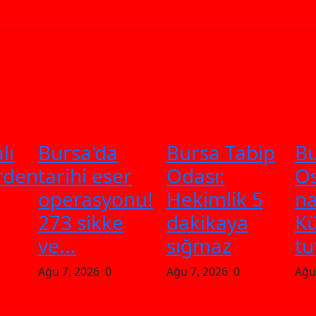
lı
Bursa'da
Bursa Tabip
B
rden
tarihi eser
Odası:
Os
operasyonu!
Hekimlik 5
na
273 sikke
dakikaya
Kü
ve...
sığmaz
tu
Ağu 7, 2026
0
Ağu 7, 2026
0
Ağu