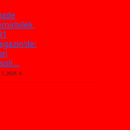
özde
mirbilek,
R1
gazin'de:
on
soli...
 7, 2026
0