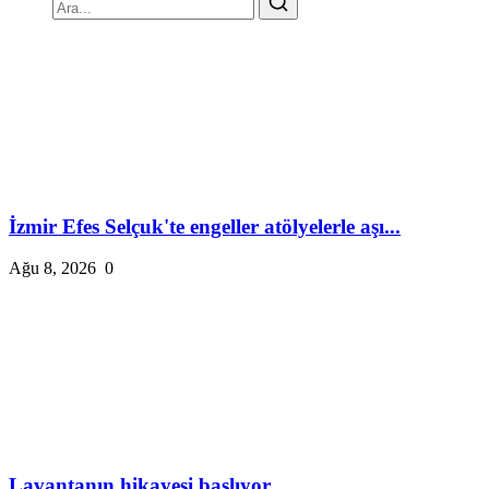
İzmir Efes Selçuk'te engeller atölyelerle aşı...
Ağu 8, 2026
0
Lavantanın hikayesi başlıyor