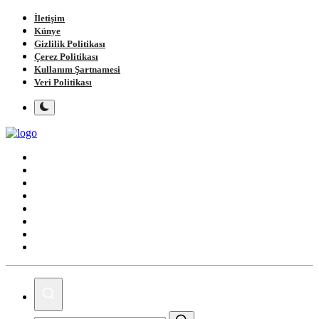
İletişim
Künye
Gizlilik Politikası
Çerez Politikası
Kullanım Şartnamesi
Veri Politikası
Ana Sayfa
Gündem
Gemlik
Bursa
Siyaset
Spor
Magazin
Köşe Yazıları