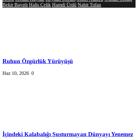
Bekir Bayırlı
Halis Çelik
Hamdi Ünlü
Nahit Tufan
Ruhun Özgürlük Yürüyüşü
Haz 10, 2026
0
İçindeki Kalabalığı Susturmayan Dünyayı Yenemez