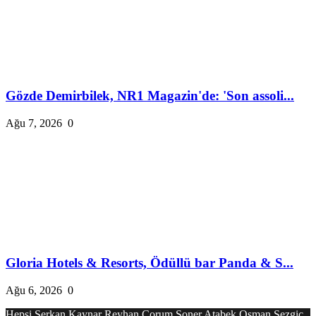
Gözde Demirbilek, NR1 Magazin'de: 'Son assoli...
Ağu 7, 2026
0
Gloria Hotels & Resorts, Ödüllü bar Panda & S...
Ağu 6, 2026
0
Hepsi
Serkan Kaynar
Reyhan Çorum
Soner Atabek
Osman Sezgiç