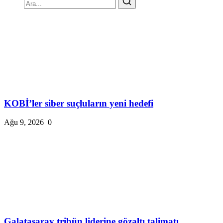
KOBİ’ler siber suçluların yeni hedefi
Ağu 9, 2026
0
Galatasaray tribün liderine gözaltı talimatı