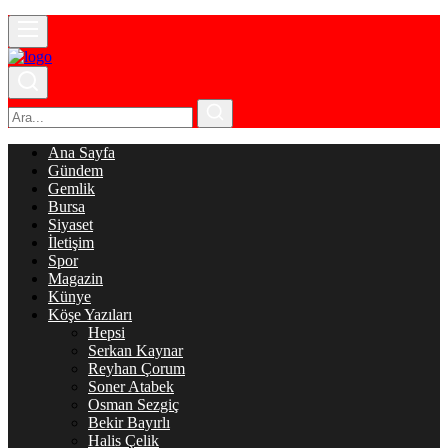
Ana Sayfa
Gündem
Gemlik
Bursa
Siyaset
İletişim
Spor
Magazin
Künye
Köşe Yazıları
Hepsi
Serkan Kaynar
Reyhan Çorum
Soner Atabek
Osman Sezgiç
Bekir Bayırlı
Halis Çelik