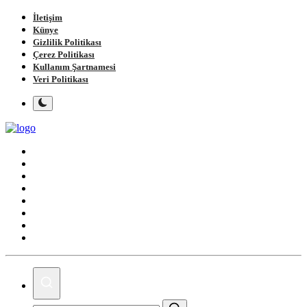
İletişim
Künye
Gizlilik Politikası
Çerez Politikası
Kullanım Şartnamesi
Veri Politikası
Ana Sayfa
Gündem
Gemlik
Bursa
Siyaset
Spor
Magazin
Köşe Yazıları