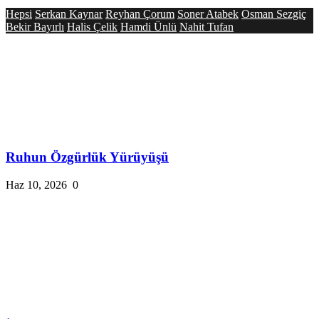
Hepsi
Serkan Kaynar
Reyhan Çorum
Soner Atabek
Osman Sezgiç
Bekir Bayırlı
Halis Çelik
Hamdi Ünlü
Nahit Tufan
Ruhun Özgürlük Yürüyüşü
Haz 10, 2026
0