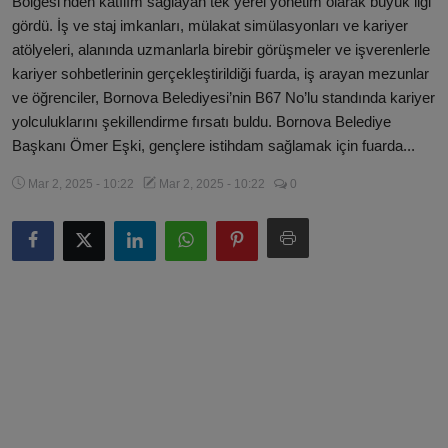
Bölgesi’nden katılım sağlayan tek yerel yönetim olarak büyük ilgi
Künye
gördü. İş ve staj imkanları, mülakat simülasyonları ve kariyer
atölyeleri, alanında uzmanlarla birebir görüşmeler ve işverenlerle
Magazin
kariyer sohbetlerinin gerçekleştirildiği fuarda, iş arayan mezunlar
ve öğrenciler, Bornova Belediyesi’nin B67 No’lu standında kariyer
Köşe Yazıları
yolculuklarını şekillendirme fırsatı buldu. Bornova Belediye
Başkanı Ömer Eşki, gençlere istihdam sağlamak için fuarda...
Gizlilik Politikası
Mar 2, 2025 - 10:22
Mar 2, 2025 - 10:22
0
Çerez Politikası
Kullanım Şartnamesi
Veri Politikası