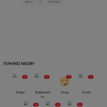
genç
il
istihdam
TEPKINIZ NEDIR?
0
0
0
0
Beğen
Beğenmed
Sevgi
Komik
im
0
0
0