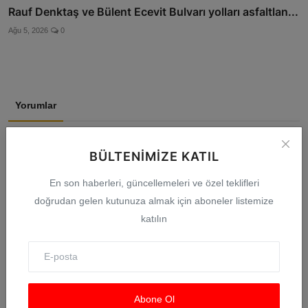
Rauf Denktaş ve Bülent Ecevit Bulvarı yolları asfaltlan...
Ağu 5, 2026
0
Yorumlar
İsim
BÜLTENIMIZE KATIL
En son haberleri, güncellemeleri ve özel teklifleri
doğrudan gelen kutunuza almak için aboneler listemize
E-posta
katılın
Yorum
Abone Ol