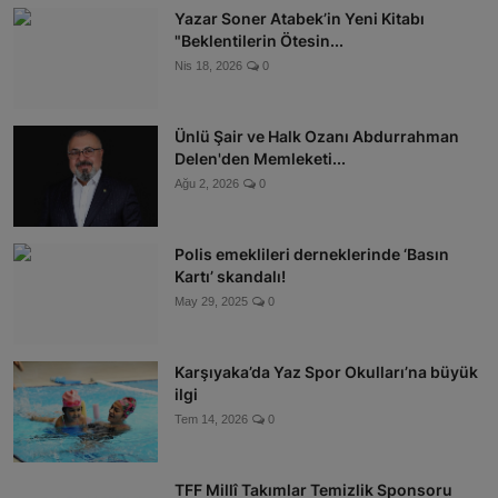
Yazar Soner Atabek’in Yeni Kitabı
"Beklentilerin Ötesin...
Nis 18, 2026
0
Ünlü Şair ve Halk Ozanı Abdurrahman
Delen'den Memleketi...
Ağu 2, 2026
0
Polis emeklileri derneklerinde ‘Basın
Kartı’ skandalı!
May 29, 2025
0
Karşıyaka’da Yaz Spor Okulları’na büyük
ilgi
Tem 14, 2026
0
TFF Millî Takımlar Temizlik Sponsoru