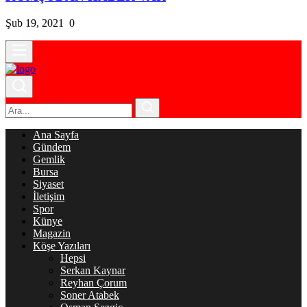
Şub 19, 2021
0
Ana Sayfa
Gündem
Gemlik
Bursa
Siyaset
İletişim
Spor
Künye
Magazin
Köşe Yazıları
Hepsi
Serkan Kaynar
Reyhan Çorum
Soner Atabek