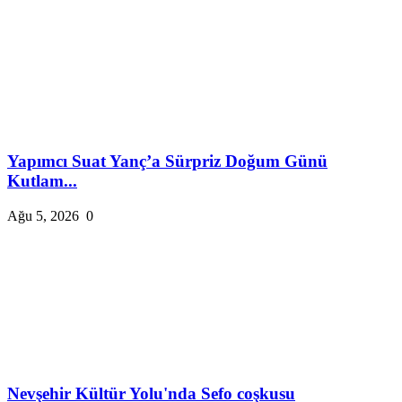
Yapımcı Suat Yanç’a Sürpriz Doğum Günü
Kutlam...
Ağu 5, 2026
0
Nevşehir Kültür Yolu'nda Sefo coşkusu