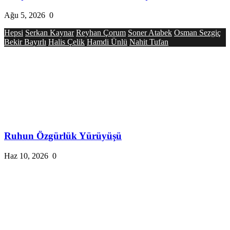
Ağu 5, 2026
0
Hepsi
Serkan Kaynar
Reyhan Çorum
Soner Atabek
Osman Sezgiç
Bekir Bayırlı
Halis Çelik
Hamdi Ünlü
Nahit Tufan
Ruhun Özgürlük Yürüyüşü
Haz 10, 2026
0