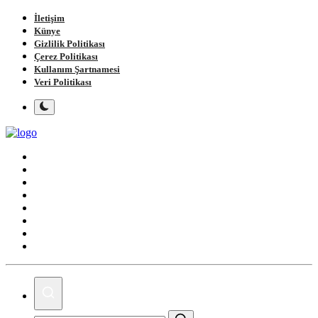
İletişim
Künye
Gizlilik Politikası
Çerez Politikası
Kullanım Şartnamesi
Veri Politikası
Ana Sayfa
Gündem
Gemlik
Bursa
Siyaset
Spor
Magazin
Köşe Yazıları