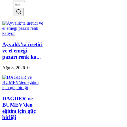
Ayvalık’ta üretici
ve el emeği
pazarı renk ka...
Ağu 8, 2026
0
DAĞDER ve
BUMEV'den
eğitim için güç
birliği