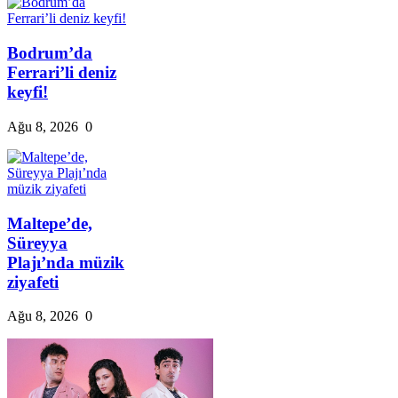
Bodrum’da
Ferrari’li deniz
keyfi!
Ağu 8, 2026
0
Maltepe’de,
Süreyya
Plajı’nda müzik
ziyafeti
Ağu 8, 2026
0