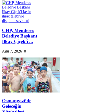
CHP, Menderes
Belediye Başkanı
İlkay Çiçek'i ...
Ağu 7, 2026
0
Osmangazi’de
Geleceğin
Yüzücüleri