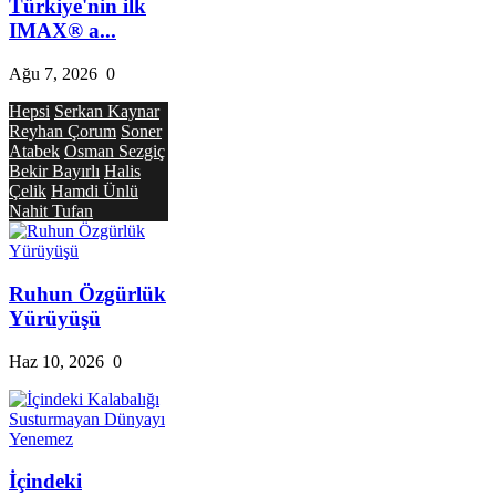
Türkiye'nin ilk
IMAX® a...
Ağu 7, 2026
0
Hepsi
Serkan Kaynar
Reyhan Çorum
Soner
Atabek
Osman Sezgiç
Bekir Bayırlı
Halis
Çelik
Hamdi Ünlü
Nahit Tufan
Ruhun Özgürlük
Yürüyüşü
Haz 10, 2026
0
İçindeki