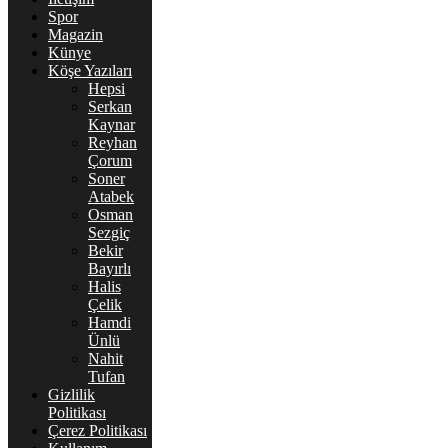
Spor
Magazin
Künye
Köşe Yazıları
Hepsi
Serkan
Kaynar
Reyhan
Çorum
Soner
Atabek
Osman
Sezgiç
Bekir
Bayırlı
Halis
Çelik
Hamdi
Ünlü
Nahit
Tufan
Gizlilik
Politikası
Çerez Politikası