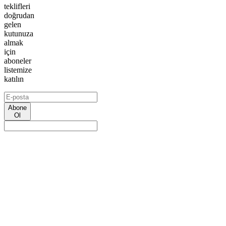
teklifleri
doğrudan
gelen
kutunuza
almak
için
aboneler
listemize
katılın
Abone
Ol