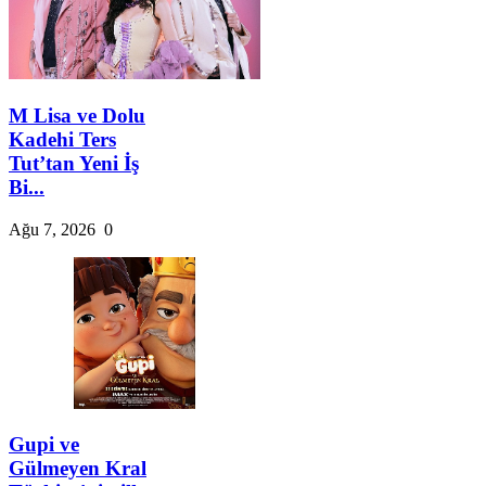
M Lisa ve Dolu
Kadehi Ters
Tut’tan Yeni İş
Bi...
Ağu 7, 2026
0
Gupi ve
Gülmeyen Kral