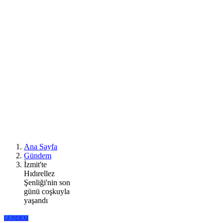
Ana Sayfa
Gündem
İzmit'te
Hıdırellez
Şenliği'nin son
günü coşkuyla
yaşandı
GÜNDEM