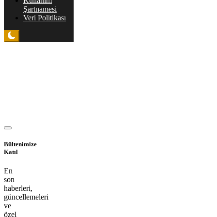
Kullanım
Şartnamesi
Veri Politikası
Bültenimize
Katıl
En
son
haberleri,
güncellemeleri
ve
özel