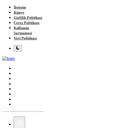
İletişim
Künye
Gizlilik Politikası
Çerez Politikası
Kullanım
Şartnamesi
Veri Politikası
Ana Sayfa
Gündem
Gemlik
Bursa
Siyaset
Spor
Magazin
Köşe Yazıları