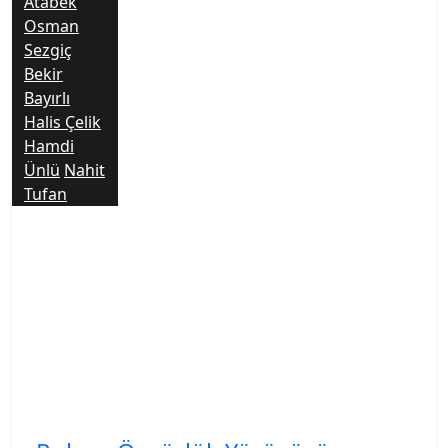
Atabek
Osman
Sezgiç
Bekir
Bayırlı
Halis Çelik
Hamdi
Ünlü
Nahit
Tufan