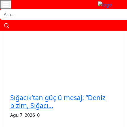
İletişim
Künye
Gizlilik
Çerez
Kullanım
Veri
Politikası
Politikası
Şartnamesi
Politikası
Sığacık’tan güçlü mesaj: “Deniz
bizim, Sığacı...
Ağu 7, 2026
0