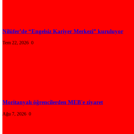
Nilüfer’de “Engelsiz Kariyer Merkezi” kuruluyor
Tem 22, 2026
0
Moritanyalı öğrencilerden MEB'e ziyaret
Ağu 7, 2026
0