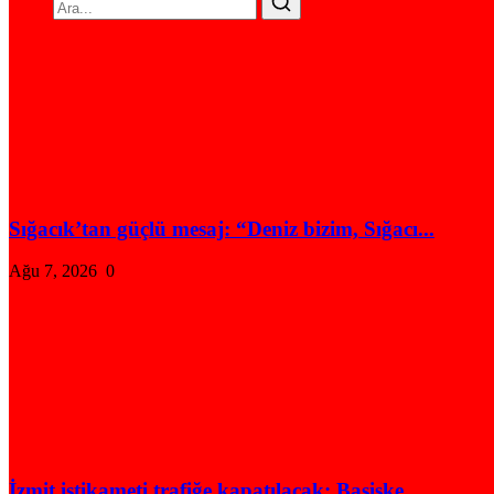
Sığacık’tan güçlü mesaj: “Deniz bizim, Sığacı...
Ağu 7, 2026
0
İzmit istikameti trafiğe kapatılacak: Başiske...