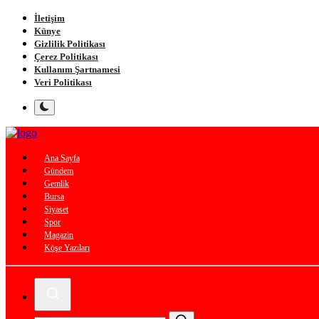
İletişim
Künye
Gizlilik Politikası
Çerez Politikası
Kullanım Şartnamesi
Veri Politikası
Ana Sayfa
Gündem
Gemlik
Bursa
Siyaset
Spor
Magazin
Köşe Yazıları