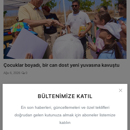
Çocuklar boyadı, bir can dost yeni yuvasına kavuştu
Ağu 6, 2026
0
BÜLTENIMIZE KATIL
Yorumlar
En son haberleri, güncellemeleri ve özel teklifleri
doğrudan gelen kutunuza almak için aboneler listemize
katılın
İsim