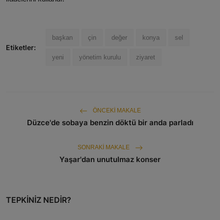
başkan
çin
değer
konya
sel
Etiketler:
yeni
yönetim kurulu
ziyaret
ÖNCEKI MAKALE
Düzce'de sobaya benzin döktü bir anda parladı
SONRAKI MAKALE
Yaşar'dan unutulmaz konser
TEPKINIZ NEDIR?