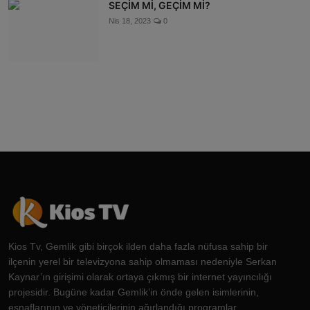
SEÇİM Mİ, GEÇİM Mİ?
Nis 18, 2023
0
Kios Tv, Gemlik gibi birçok ilden daha fazla nüfusa sahip bir
ilçenin yerel bir televizyona sahip olmaması nedeniyle Serkan
Kaynar’ın girişimi olarak ortaya çıkmış bir internet yayıncılığı
projesidir. Bugüne kadar Gemlik’in önde gelen isimlerinin,
esnaflarının ve yöneticilerinin ağırlandığı programlar