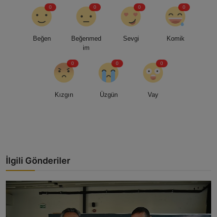
0
0
0
0
Beğen
Beğenmed
Sevgi
Komik
im
0
0
0
Kızgın
Üzgün
Vay
İlgili Gönderiler