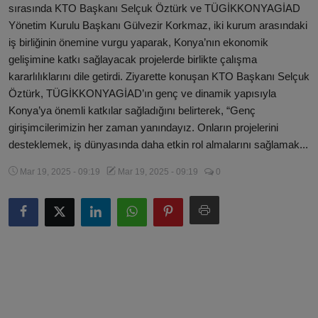
sırasında KTO Başkanı Selçuk Öztürk ve TÜGİKKONYAGİAD
Magazin
Yönetim Kurulu Başkanı Gülvezir Korkmaz, iki kurum arasındaki
iş birliğinin önemine vurgu yaparak, Konya’nın ekonomik
Künye
gelişimine katkı sağlayacak projelerde birlikte çalışma
kararlılıklarını dile getirdi. Ziyarette konuşan KTO Başkanı Selçuk
Köşe Yazıları
Öztürk, TÜGİKKONYAGİAD’ın genç ve dinamik yapısıyla
Konya’ya önemli katkılar sağladığını belirterek, “Genç
Gizlilik Politikası
girişimcilerimizin her zaman yanındayız. Onların projelerini
desteklemek, iş dünyasında daha etkin rol almalarını sağlamak...
Çerez Politikası
Mar 19, 2025 - 09:19
Mar 19, 2025 - 09:19
0
Kullanım Şartnamesi
Veri Politikası