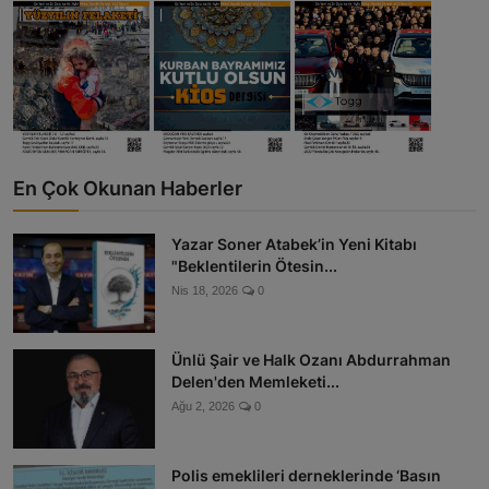
En Çok Okunan Haberler
Yazar Soner Atabek’in Yeni Kitabı
"Beklentilerin Ötesin...
Nis 18, 2026
0
Ünlü Şair ve Halk Ozanı Abdurrahman
Delen'den Memleketi...
Ağu 2, 2026
0
Polis emeklileri derneklerinde ‘Basın