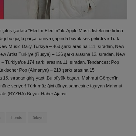
ış şarkısı "Eledim Eledim" ile Apple Music listelerine fırtına
aldığı bu güçlü parça, dünya çapında büyük ses getirdi ve Türk
! New Music Daily Türkiye – 469 şarkı arasına 111. sıradan, New
New Artist Türkiye (Rusya) – 136 şarkı arasına 12. sıradan, New
o – Türkiye’de 174 şarkı arasına 11. sıradan, Tendances: Pop
Türkischer Pop (Almanya) – 219 şarkı arasına 15.
a 15. sıradan giriş yaptı.Bu büyük başarı, Mahmut Görgen'in
r önüne seriyor! Türk müziğini dünya sahnesine taşıyan Mahmut
ynak: (BYZHA) Beyaz Haber Ajansı
a
Trends
türkiye