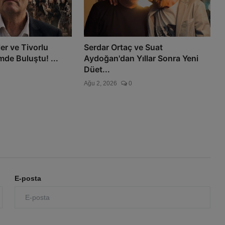
er ve Tivorlu
Serdar Ortaç ve Suat
mde Buluştu! ...
Aydoğan'dan Yıllar Sonra Yeni
Düet...
Ağu 2, 2026
0
E-posta