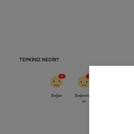
TEPKINIZ NEDIR?
0
0
0
Beğen
Beğenmed
Sevgi
im