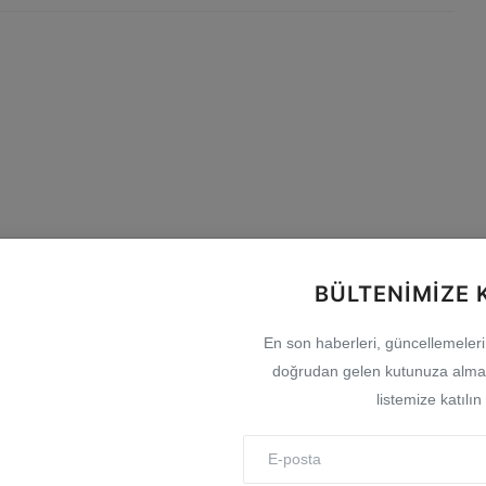
0
0
0
0
BÜLTENIMIZE 
En son haberleri, güncellemeleri v
Komik
Kızgın
Üzgün
Vay
doğrudan gelen kutunuza almak
listemize katılın