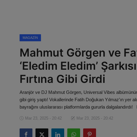
Magazin
Künye
Köşe Yazıları
MAGAZIN
Mahmut Görgen ve Fat
Gizlilik Politikası
‘Eledim Eledim’ Şarkıs
Çerez Politikası
Fırtına Gibi Girdi
Kullanım Şartnamesi
Aranjör ve DJ Mahmut Görgen, Universal Vibes albümünün çık
Veri Politikası
gibi giriş yaptı! Vokallerinde Fatih Doğukan Yılmaz’ın yer 
bayrağını uluslararası platformlarda gururla dalgalandırdı
Mar 23, 2025 - 20:42
Mar 23, 2025 - 20:42