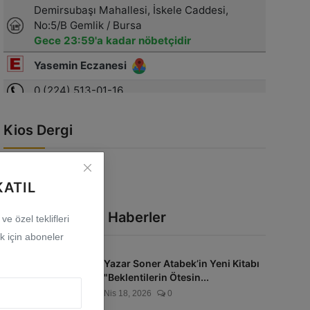
Kios Dergi
KATIL
En Çok Okunan Haberler
e özel teklifleri
 için aboneler
Yazar Soner Atabek’in Yeni Kitabı
"Beklentilerin Ötesin...
Nis 18, 2026
0