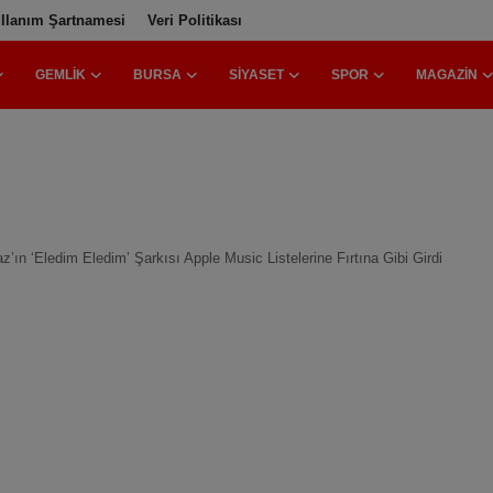
llanım Şartnamesi
Veri Politikası
GEMLIK
BURSA
SIYASET
SPOR
MAGAZIN
n ‘Eledim Eledim’ Şarkısı Apple Music Listelerine Fırtına Gibi Girdi