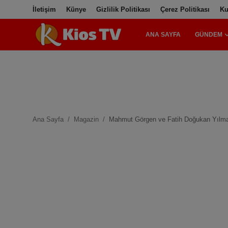
İletişim
Künye
Gizlilik Politikası
Çerez Politikası
Ku
ANA SAYFA
GÜNDEM
Ana Sayfa
Gündem
Gemlik
Ana Sayfa
Magazin
Mahmut Görgen ve Fatih Doğukan Yılmaz’ı
Bursa
Siyaset
Spor
İletişim