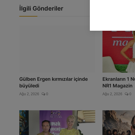
İlgili Gönderiler
Gülben Ergen kırmızılar içinde
Ekranların 1 
büyüledi
NR1 Magazin
Ağu 2, 2026
0
Ağu 2, 2026
0