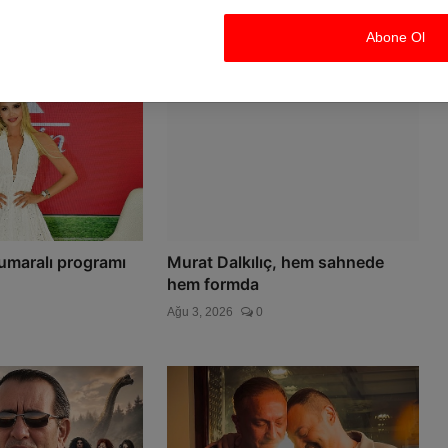
Abone Ol
Numaralı programı
Murat Dalkılıç, hem sahnede
hem formda
Ağu 3, 2026
0