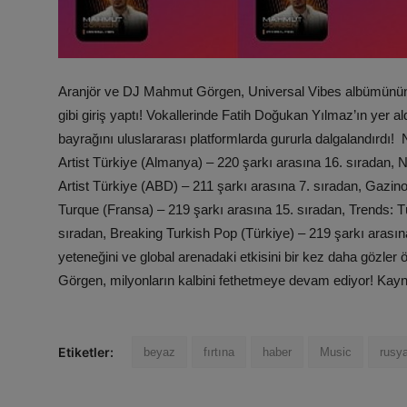
Aranjör ve DJ Mahmut Görgen, Universal Vibes albümünün çık
gibi giriş yaptı! Vokallerinde Fatih Doğukan Yılmaz’ın yer 
bayrağını uluslararası platformlarda gururla dalgalandırdı
Artist Türkiye (Almanya) – 220 şarkı arasına 16. sıradan, 
Artist Türkiye (ABD) – 211 şarkı arasına 7. sıradan, Gazin
Turque (Fransa) – 219 şarkı arasına 15. sıradan, Trends: 
sıradan, Breaking Turkish Pop (Türkiye) – 219 şarkı arasın
yeteneğini ve global arenadaki etkisini bir kez daha gözle
Görgen, milyonların kalbini fethetmeye devam ediyor! Ka
Etiketler:
beyaz
fırtına
haber
Music
rusy