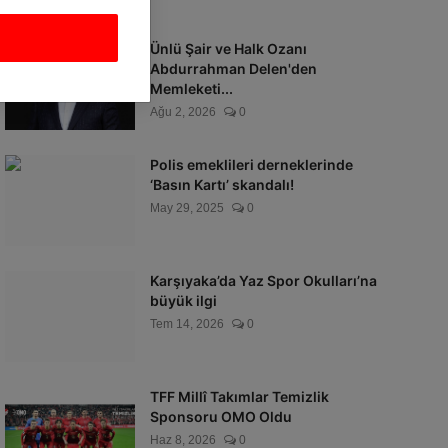
Ünlü Şair ve Halk Ozanı
Abdurrahman Delen'den
Memleketi...
Ağu 2, 2026
0
Polis emeklileri derneklerinde
‘Basın Kartı’ skandalı!
May 29, 2025
0
Karşıyaka’da Yaz Spor Okulları’na
büyük ilgi
Tem 14, 2026
0
TFF Millî Takımlar Temizlik
Sponsoru OMO Oldu
Haz 8, 2026
0