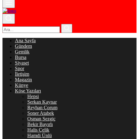
Ana Sayfa
Gündem
Gemlik
Bursa
Siyaset
Spor
İletişim
Magazin
Künye
Köşe Yazıları
Hepsi
Serkan Kaynar
Reyhan Çorum
Soner Atabek
Osman Sezgiç
Bekir Bayırlı
Halis Çelik
Hamdi Ünlü