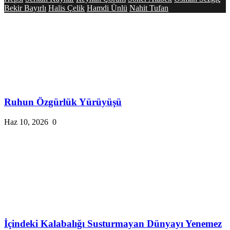
Bekir Bayırlı
Halis Çelik
Hamdi Ünlü
Nahit Tufan
Ruhun Özgürlük Yürüyüşü
Haz 10, 2026
0
İçindeki Kalabalığı Susturmayan Dünyayı Yenemez