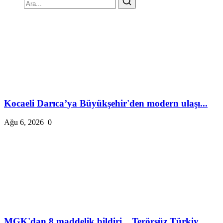
Kocaeli Darıca’ya Büyükşehir'den modern ulaşı...
Ağu 6, 2026
0
MGK'dan 8 maddelik bildiri... Terörsüz Türkiy...