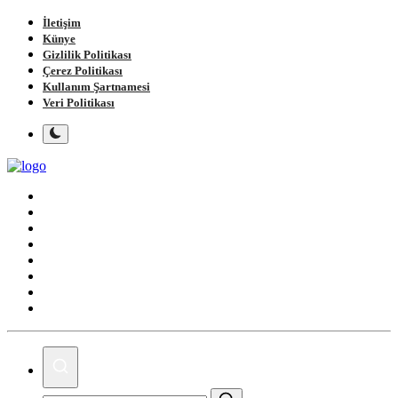
İletişim
Künye
Gizlilik Politikası
Çerez Politikası
Kullanım Şartnamesi
Veri Politikası
Ana Sayfa
Gündem
Gemlik
Bursa
Siyaset
Spor
Magazin
Köşe Yazıları