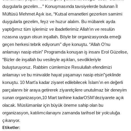
duygularla gezelim…” Konuşmasında tavsiyelerde bulunan İl
Müftüsü Mehmet Aşık ise, “Kutsal emanetleri gezerken samimi
duygularla gezelim, feyz ve huzur alalım. Bu mübarek ayda
yaptığımız tüm işlerimiz ve ibadetlerimiz Allah’ın ve resulün
rızasına uygun olsun inşallah. Böyle bir organizasyonda emeği
geçen herkesi tebrik ediyorum” diye konuştu. “Allah O’nu
anlamayı nasip etsin” Programda konuşan iş insanı Erol Güzelise,
“Bizler de inşallah bu vesileyle aşıkları, sevdikleriyle
buluşturuyoruz. Rabbim cümlemize Resulullah efendimizi
anlamayı ve bu minvalde hayat yaşamayı nasip etsin”şeklinde
konuştu. 10 Mart’a kadar ziyaret edilebilecek İslam’ın en değerli
parçalarını bir araya getirerek ziyaretçilere unutulmaz bir deneyim
sunan organizasyon,10 Mart tarihine kadarOSM’deziyarete açık
olacak. Müslümanlar için büyük öneme sahip olan bu
organizasyon, katılımcılarıaynı zamanda tarihsel bir yolculuğa
çıkarıyor.
Etiketler: