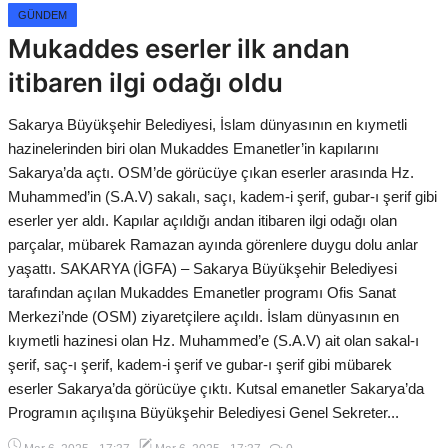
Gizlilik Politikası
GÜNDEM
Mukaddes eserler ilk andan
Çerez Politikası
itibaren ilgi odağı oldu
Kullanım Şartnamesi
Sakarya Büyükşehir Belediyesi, İslam dünyasının en kıymetli
Veri Politikası
hazinelerinden biri olan Mukaddes Emanetler’in kapılarını
Sakarya’da açtı. OSM’de görücüye çıkan eserler arasında Hz.
Muhammed’in (S.A.V) sakalı, saçı, kadem-i şerif, gubar-ı şerif gibi
eserler yer aldı. Kapılar açıldığı andan itibaren ilgi odağı olan
parçalar, mübarek Ramazan ayında görenlere duygu dolu anlar
yaşattı. SAKARYA (İGFA) – Sakarya Büyükşehir Belediyesi
tarafından açılan Mukaddes Emanetler programı Ofis Sanat
Merkezi’nde (OSM) ziyaretçilere açıldı. İslam dünyasının en
kıymetli hazinesi olan Hz. Muhammed’e (S.A.V) ait olan sakal-ı
şerif, saç-ı şerif, kadem-i şerif ve gubar-ı şerif gibi mübarek
eserler Sakarya’da görücüye çıktı. Kutsal emanetler Sakarya’da
Programın açılışına Büyükşehir Belediyesi Genel Sekreter...