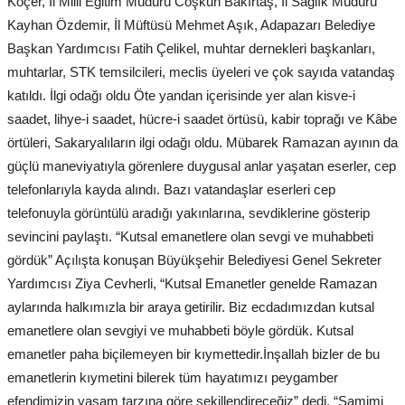
Koçer, İl Milli Eğitim Müdürü Coşkun Bakırtaş, İl Sağlık Müdürü
Kayhan Özdemir, İl Müftüsü Mehmet Aşık, Adapazarı Belediye
Başkan Yardımcısı Fatih Çelikel, muhtar dernekleri başkanları,
muhtarlar, STK temsilcileri, meclis üyeleri ve çok sayıda vatandaş
katıldı. İlgi odağı oldu Öte yandan içerisinde yer alan kisve-i
saadet, lihye-i saadet, hücre-i saadet örtüsü, kabir toprağı ve Kâbe
örtüleri, Sakaryalıların ilgi odağı oldu. Mübarek Ramazan ayının da
güçlü maneviyatıyla görenlere duygusal anlar yaşatan eserler, cep
telefonlarıyla kayda alındı. Bazı vatandaşlar eserleri cep
telefonuyla görüntülü aradığı yakınlarına, sevdiklerine gösterip
sevincini paylaştı. “Kutsal emanetlere olan sevgi ve muhabbeti
gördük” Açılışta konuşan Büyükşehir Belediyesi Genel Sekreter
Yardımcısı Ziya Cevherli, “Kutsal Emanetler genelde Ramazan
aylarında halkımızla bir araya getirilir. Biz ecdadımızdan kutsal
emanetlere olan sevgiyi ve muhabbeti böyle gördük. Kutsal
emanetler paha biçilemeyen bir kıymettedir.İnşallah bizler de bu
emanetlerin kıymetini bilerek tüm hayatımızı peygamber
efendimizin yaşam tarzına göre şekillendireceğiz” dedi. “Samimi