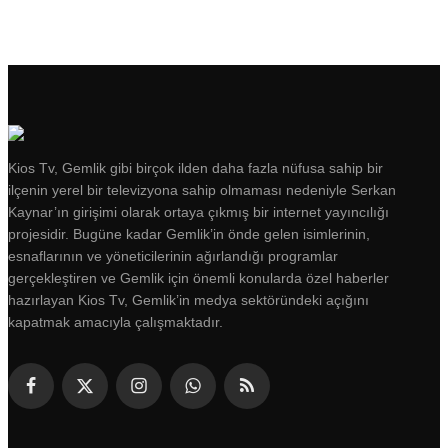
Kios Tv, Gemlik gibi birçok ilden daha fazla nüfusa sahip bir
ilçenin yerel bir televizyona sahip olmaması nedeniyle Serkan
Kaynar’ın girişimi olarak ortaya çıkmış bir internet yayıncılığı
projesidir. Bugüne kadar Gemlik’in önde gelen isimlerinin,
esnaflarının ve yöneticilerinin ağırlandığı programlar
gerçekleştiren ve Gemlik için önemli konularda özel haberler
hazırlayan Kios Tv, Gemlik’in medya sektöründeki açığını
kapatmak amacıyla çalışmaktadır.