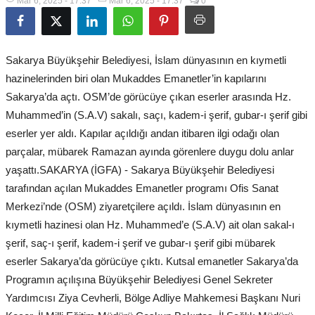
Mar 6, 2025 - 17:37
Mar 6, 2025 - 17:37
0
Sakarya Büyükşehir Belediyesi, İslam dünyasının en kıymetli
hazinelerinden biri olan Mukaddes Emanetler’in kapılarını
Sakarya’da açtı. OSM’de görücüye çıkan eserler arasında Hz.
Muhammed’in (S.A.V) sakalı, saçı, kadem-i şerif, gubar-ı şerif gibi
eserler yer aldı. Kapılar açıldığı andan itibaren ilgi odağı olan
parçalar, mübarek Ramazan ayında görenlere duygu dolu anlar
yaşattı.SAKARYA (İGFA) - Sakarya Büyükşehir Belediyesi
tarafından açılan Mukaddes Emanetler programı Ofis Sanat
Merkezi’nde (OSM) ziyaretçilere açıldı. İslam dünyasının en
kıymetli hazinesi olan Hz. Muhammed’e (S.A.V) ait olan sakal-ı
şerif, saç-ı şerif, kadem-i şerif ve gubar-ı şerif gibi mübarek
eserler Sakarya’da görücüye çıktı. Kutsal emanetler Sakarya’da
Programın açılışına Büyükşehir Belediyesi Genel Sekreter
Yardımcısı Ziya Cevherli, Bölge Adliye Mahkemesi Başkanı Nuri