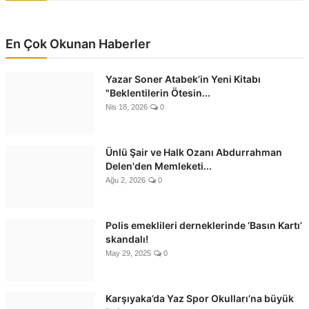
En Çok Okunan Haberler
Yazar Soner Atabek’in Yeni Kitabı
"Beklentilerin Ötesin...
Nis 18, 2026
0
Ünlü Şair ve Halk Ozanı Abdurrahman
Delen'den Memleketi...
Ağu 2, 2026
0
Polis emeklileri derneklerinde ‘Basın Kartı’
skandalı!
May 29, 2025
0
Karşıyaka’da Yaz Spor Okulları’na büyük