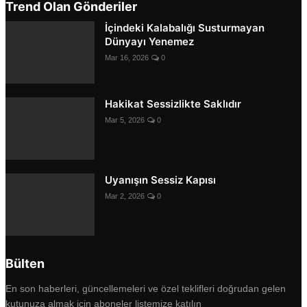
Trend Olan Gönderiler
İçindeki Kalabalığı Susturmayan
Dünyayı Yenemez
Mar 16, 2026
0
Hakikat Sessizlikte Saklıdır
Mar 5, 2026
0
Uyanışın Sessiz Kapısı
Mar 2, 2026
0
Bülten
En son haberleri, güncellemeleri ve özel teklifleri doğrudan gelen
kutunuza almak için aboneler listemize katılın