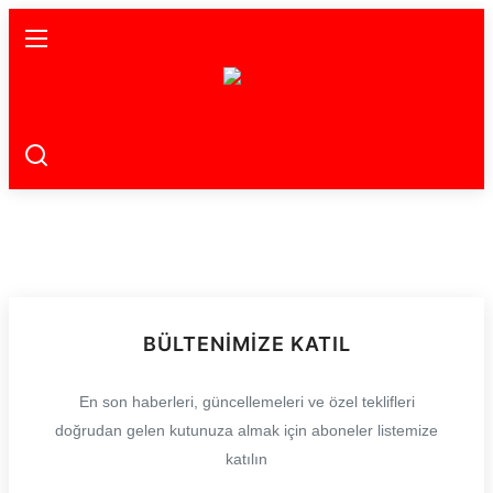
Ana Sayfa
Gündem
Gemlik
Bursa
Siyaset
BÜLTENIMIZE KATIL
İletişim
En son haberleri, güncellemeleri ve özel teklifleri
doğrudan gelen kutunuza almak için aboneler listemize
Spor
katılın
Magazin