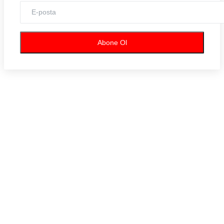
Künye
Köşe Yazıları
Abone Ol
Hepsi
Serkan Kaynar
Reyhan Çorum
Soner Atabek
Osman Sezgiç
Bekir Bayırlı
Halis Çelik
Hamdi Ünlü
Nahit Tufan