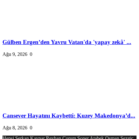
Gülben Ergen’den Yavru Vatan'da 'yapay zekâ' ...
Ağu 9, 2026
0
Cansever Hayatını Kaybetti: Kuzey Makedonya’d...
Ağu 8, 2026
0
Hepsi
Serkan Kaynar
Reyhan Çorum
Soner Atabek
Osman Sezgiç