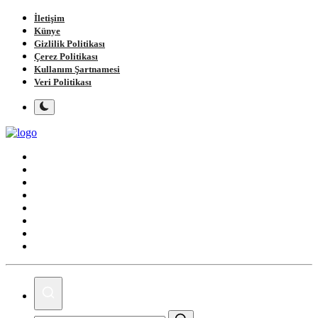
İletişim
Künye
Gizlilik Politikası
Çerez Politikası
Kullanım Şartnamesi
Veri Politikası
Ana Sayfa
Gündem
Gemlik
Bursa
Siyaset
Spor
Magazin
Köşe Yazıları