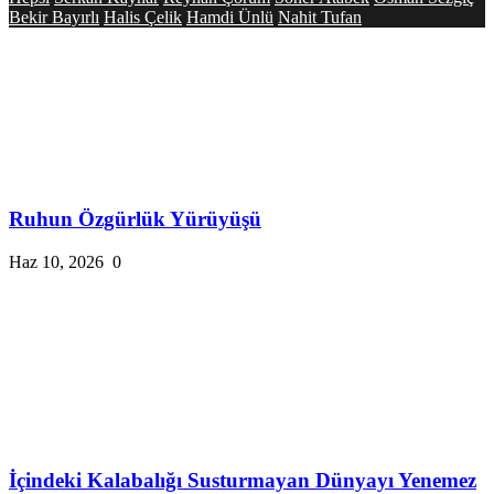
Bekir Bayırlı
Halis Çelik
Hamdi Ünlü
Nahit Tufan
Ruhun Özgürlük Yürüyüşü
Haz 10, 2026
0
İçindeki Kalabalığı Susturmayan Dünyayı Yenemez