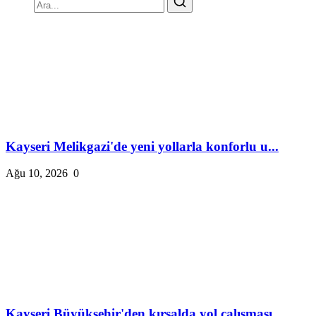
Kayseri Melikgazi'de yeni yollarla konforlu u...
Ağu 10, 2026
0
Kayseri Büyükşehir'den kırsalda yol çalışması