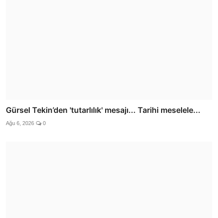
Gürsel Tekin’den 'tutarlılık' mesajı... Tarihi meselele...
Ağu 6, 2026
0