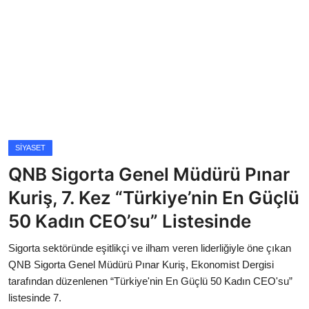
Magazin
Künye
Köşe Yazıları
Gizlilik Politikası
SIYASET
Çerez Politikası
QNB Sigorta Genel Müdürü Pınar
Kullanım Şartnamesi
Kuriş, 7. Kez “Türkiye’nin En Güçlü
50 Kadın CEO’su” Listesinde
Veri Politikası
Sigorta sektöründe eşitlikçi ve ilham veren liderliğiyle öne çıkan
QNB Sigorta Genel Müdürü Pınar Kuriş, Ekonomist Dergisi
tarafından düzenlenen “Türkiye'nin En Güçlü 50 Kadın CEO'su”
listesinde 7.