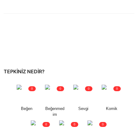
TEPKINIZ NEDIR?
0
0
0
0
Beğen
Beğenmed
Sevgi
Komik
im
0
0
0