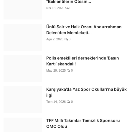
"Beklentilerin Ötesin...
Nis 18, 2026
0
Ünlü Şair ve Halk Ozanı Abdurrahman
Delen'den Memleketi...
Ağu 2, 2026
0
Polis emeklileri derneklerinde ‘Basın
Kartı’ skandalı!
May 29, 2025
0
Karşıyaka’da Yaz Spor Okulları’na büyük
ilgi
Tem 14, 2026
0
TFF Millî Takımlar Temizlik Sponsoru
OMO Oldu