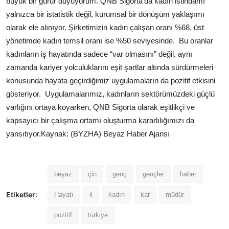
büyük bir gurur duyuyorum. QNB Sigorta'da kadın istihdamı
yalnızca bir istatistik değil, kurumsal bir dönüşüm yaklaşımı
olarak ele alınıyor. Şirketimizin kadın çalışan oranı %68, üst
yönetimde kadın temsil oranı ise %50 seviyesinde. Bu oranlar
kadınların iş hayatında sadece “var olmasını” değil, aynı
zamanda kariyer yolculuklarını eşit şartlar altında sürdürmeleri
konusunda hayata geçirdiğimiz uygulamaların da pozitif etkisini
gösteriyor. Uygulamalarımız, kadınların sektörümüzdeki güçlü
varlığını ortaya koyarken, QNB Sigorta olarak eşitlikçi ve
kapsayıcı bir çalışma ortamı oluşturma kararlılığımızı da
yansıtıyor.Kaynak: (BYZHA) Beyaz Haber Ajansı
beyaz
çin
genç
gençler
haber
Etiketler:
Hayatı
il
kadın
kar
müdür
pozitif
türkiye