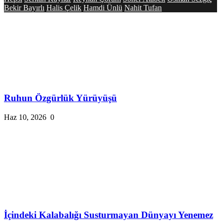
Bekir Bayırlı
Halis Çelik
Hamdi Ünlü
Nahit Tufan
Ruhun Özgürlük Yürüyüşü
Haz 10, 2026
0
İçindeki Kalabalığı Susturmayan Dünyayı Yenemez