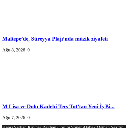
Maltepe’de, Süreyya Plajı’nda müzik ziyafeti
Ağu 8, 2026
0
M Lisa ve Dolu Kadehi Ters Tut’tan Yeni İş Bi...
Ağu 7, 2026
0
Hepsi
Serkan Kaynar
Reyhan Çorum
Soner Atabek
Osman Sezgiç