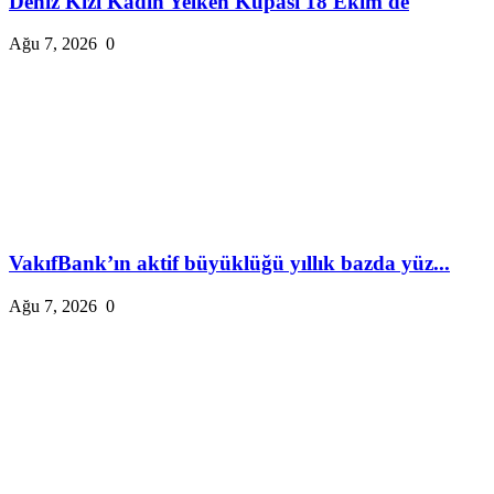
Deniz Kızı Kadın Yelken Kupası 18 Ekim'de
Ağu 7, 2026
0
VakıfBank’ın aktif büyüklüğü yıllık bazda yüz...
Ağu 7, 2026
0