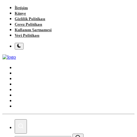
İletişim
Künye
Gizlilik Politikası
Çerez Politikası
Kullanım Şartnamesi
Veri Politikası
Ana Sayfa
Gündem
Gemlik
Bursa
Siyaset
Spor
Magazin
Köşe Yazıları