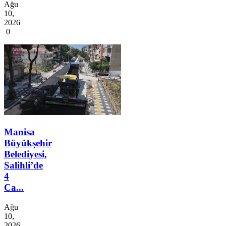
Ağu
10,
2026
0
Manisa
Büyükşehir
Belediyesi,
Salihli’de
4
Ca...
Ağu
10,
2026