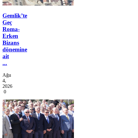
Gemlik’te
Geç
Roma-
Erken
Bizans
dönemine
ait
...
Ağu
4,
2026
0