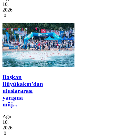
10,
2026
0
Başkan
Büyükakın’dan
uluslararası
yarışma
müj...
Ağu
10,
2026
0