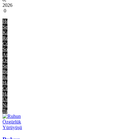
2026
0
Hepsi
Serkan
Kaynar
Reyhan
Çorum
Soner
Atabek
Osman
Sezgiç
Bekir
Bayırlı
Halis
Çelik
Hamdi
Ünlü
Nahit
Tufan