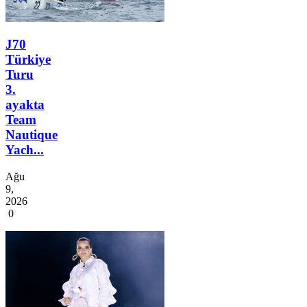
J70
Türkiye
Turu
3.
ayakta
Team
Nautique
Yach...
Ağu
9,
2026
0