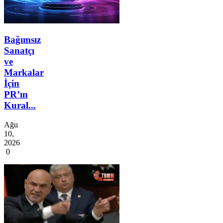
Bağımsız
Sanatçı
ve
Markalar
İçin
PR’ın
Kural...
Ağu
10,
2026
0