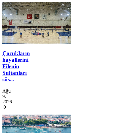
Çocukların
hayallerini
Filenin
Sultanları
süs...
Ağu
9,
2026
0