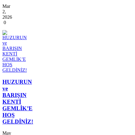
Mar
2,
2026
0
HUZURUN
ve
BARIŞIN
KENTİ
GEMLİK’E
HOŞ
GELDİNİZ!
May