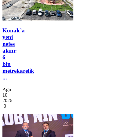
Konak’a
yeni
nefes
alanı:
6
bin
metrekarelik
...
Ağu
10,
2026
0