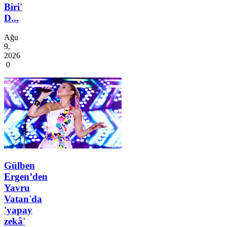
Biri'
D...
Ağu
9,
2026
0
Gülben
Ergen’den
Yavru
Vatan'da
'yapay
zekâ'