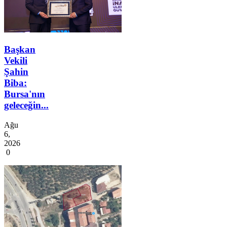
Başkan
Vekili
Şahin
Biba:
Bursa'nın
geleceğin...
Ağu
6,
2026
0