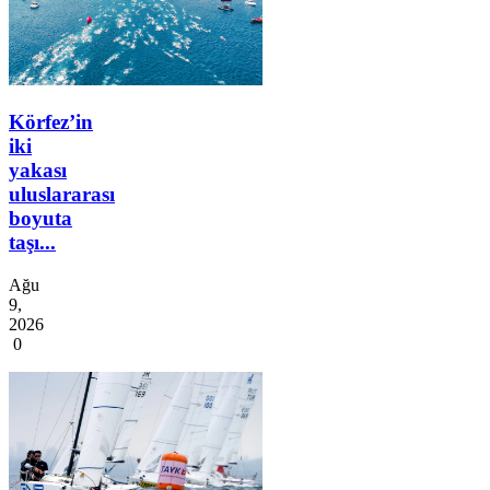
Körfez’in
iki
yakası
uluslararası
boyuta
taşı...
Ağu
9,
2026
0