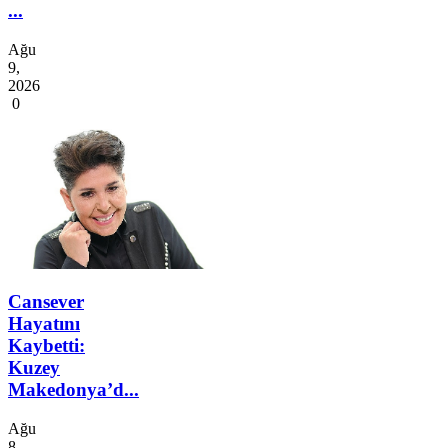
...
Ağu
9,
2026
0
Cansever
Hayatını
Kaybetti:
Kuzey
Makedonya’d...
Ağu
8,