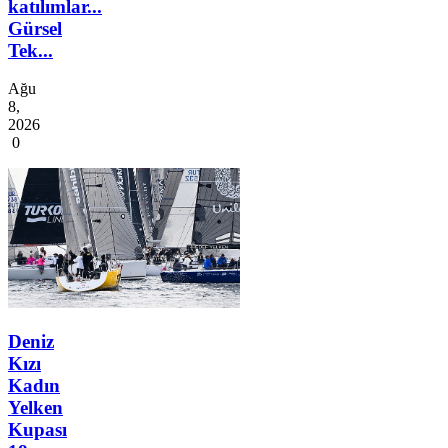
katılımlar...
Gürsel
Tek...
Ağu
8,
2026
0
Deniz
Kızı
Kadın
Yelken
Kupası