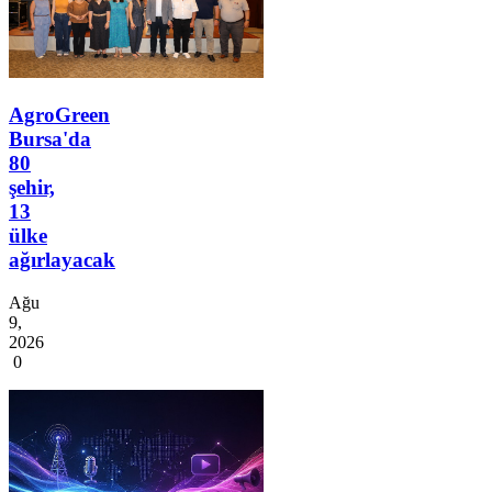
AgroGreen
Bursa'da
80
şehir,
13
ülke
ağırlayacak
Ağu
9,
2026
0