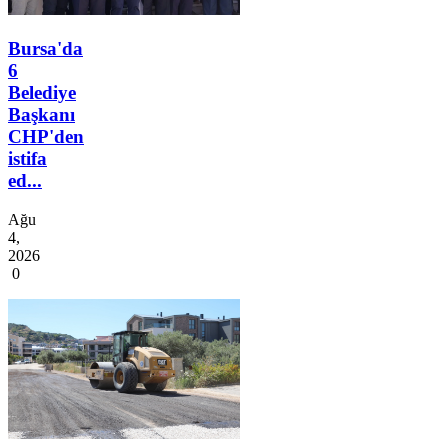
Bursa'da
6
Belediye
Başkanı
CHP'den
istifa
ed...
Ağu
4,
2026
0