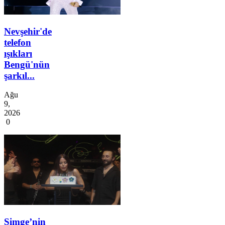
Nevşehir'de
telefon
ışıkları
Bengü'nün
şarkıl...
Ağu
9,
2026
0
Simge’nin