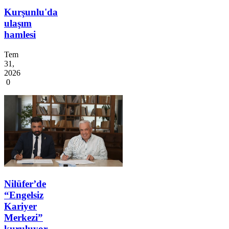
Kurşunlu'da
ulaşım
hamlesi
Tem
31,
2026
0
Nilüfer’de
“Engelsiz
Kariyer
Merkezi”
kuruluyor