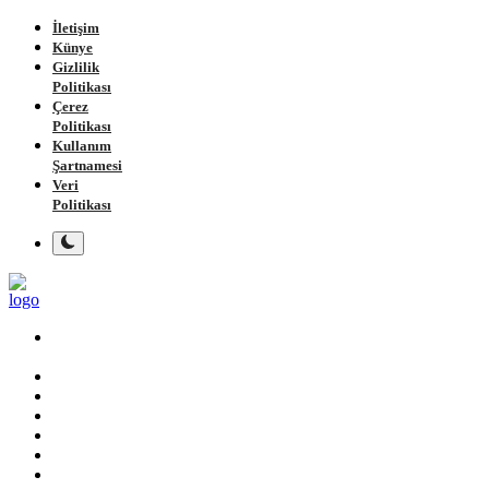
İletişim
Künye
Gizlilik
Politikası
Çerez
Politikası
Kullanım
Şartnamesi
Veri
Politikası
Ana
Sayfa
Gündem
Gemlik
Bursa
Siyaset
Spor
Magazin