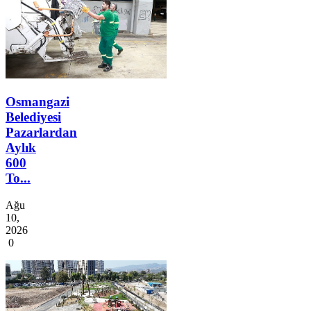
Osmangazi
Belediyesi
Pazarlardan
Aylık
600
To...
Ağu
10,
2026
0