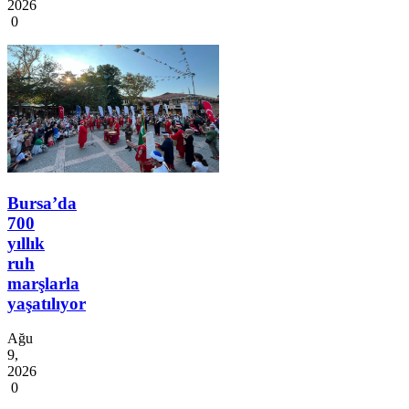
2026
0
Bursa’da
700
yıllık
ruh
marşlarla
yaşatılıyor
Ağu
9,
2026
0