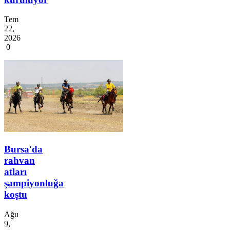
Tem
22,
2026
0
Bursa'da
rahvan
atları
şampiyonluğa
koştu
Ağu
9,