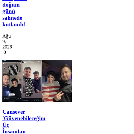
doğum
günü
sahnede
kutlandı!
Ağu
9,
2026
0
Cansever
'Güvenebileceğim
Üç
İnsandan