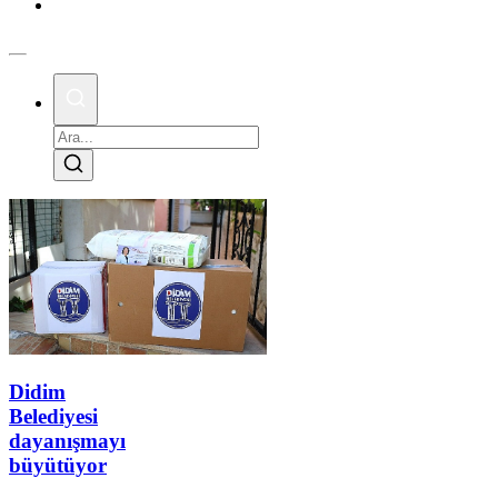
Köşe
Yazıları
Didim
Belediyesi
dayanışmayı
büyütüyor