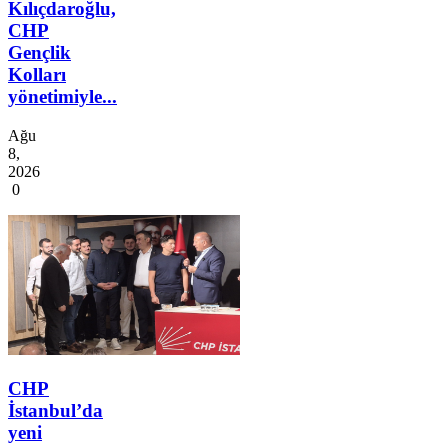
Kılıçdaroğlu,
CHP
Gençlik
Kolları
yönetimiyle...
Ağu
8,
2026
0
CHP
İstanbul’da
yeni