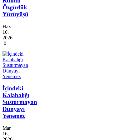
Ruhun
Özgürlük
Yürüyüşü
Haz
10,
2026
0
İçindeki
Kalabalığı
Susturmayan
Dünyayı
Yenemez
Mar
16,
2026