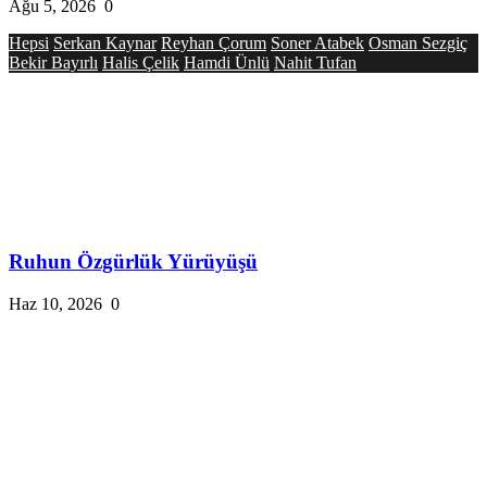
Ağu 5, 2026
0
Hepsi
Serkan Kaynar
Reyhan Çorum
Soner Atabek
Osman Sezgiç
Bekir Bayırlı
Halis Çelik
Hamdi Ünlü
Nahit Tufan
Ruhun Özgürlük Yürüyüşü
Haz 10, 2026
0