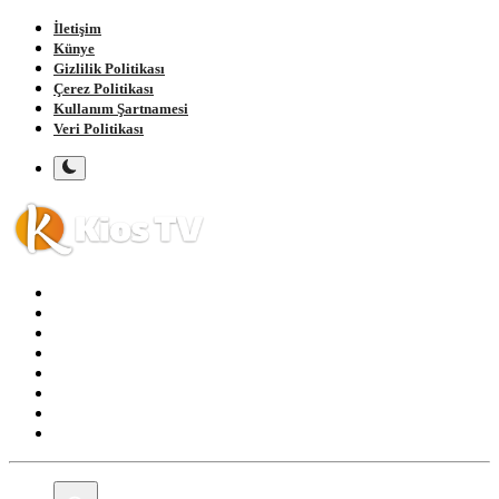
İletişim
Künye
Gizlilik Politikası
Çerez Politikası
Kullanım Şartnamesi
Veri Politikası
Ana Sayfa
Gündem
Gemlik
Bursa
Siyaset
Spor
Magazin
Köşe Yazıları