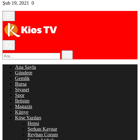
Şub 19, 2021
0
Ana Sayfa
Gündem
Gemlik
Bursa
Siyaset
Spor
İletişim
Magazin
Künye
Köşe Yazıları
Hepsi
Serkan Kaynar
Reyhan Çorum