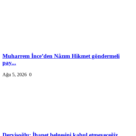
Muharrem İnce’den Nâzım Hikmet göndermeli
pay...
Ağu 5, 2026
0
Dervişoğlu: İhanet belgesini kabul etmeyeceğiz