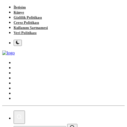
İletişim
Künye
Gizlilik Politikası
Çerez Politikası
Kullanım Şartnamesi
Veri Politikası
Ana Sayfa
Gündem
Gemlik
Bursa
Siyaset
Spor
Magazin
Köşe Yazıları