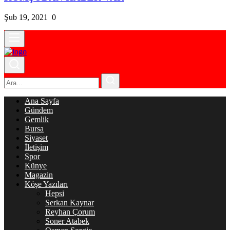
Şub 19, 2021
0
Ana Sayfa
Gündem
Gemlik
Bursa
Siyaset
İletişim
Spor
Künye
Magazin
Köşe Yazıları
Hepsi
Serkan Kaynar
Reyhan Çorum
Soner Atabek