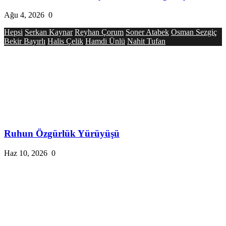
Ağu 4, 2026
0
Hepsi
Serkan Kaynar
Reyhan Çorum
Soner Atabek
Osman Sezgiç
Bekir Bayırlı
Halis Çelik
Hamdi Ünlü
Nahit Tufan
Ruhun Özgürlük Yürüyüşü
Haz 10, 2026
0