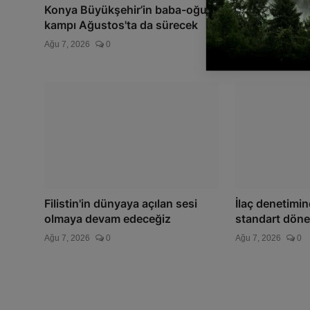
Konya Büyükşehir’in baba-oğul
Manisa'da 25 y
kampı Ağustos'ta da sürecek
Ağu 7, 2026
0
Ağu 7, 2026
0
Filistin'in dünyaya açılan sesi
İlaç denetimin
olmaya devam edeceğiz
standart dön
Ağu 7, 2026
0
Ağu 7, 2026
0