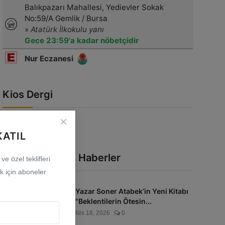
Kios Dergi
KATIL
En Çok Okunan Haberler
e özel teklifleri
 için aboneler
Yazar Soner Atabek’in Yeni Kitabı
"Beklentilerin Ötesin...
Nis 18, 2026
0