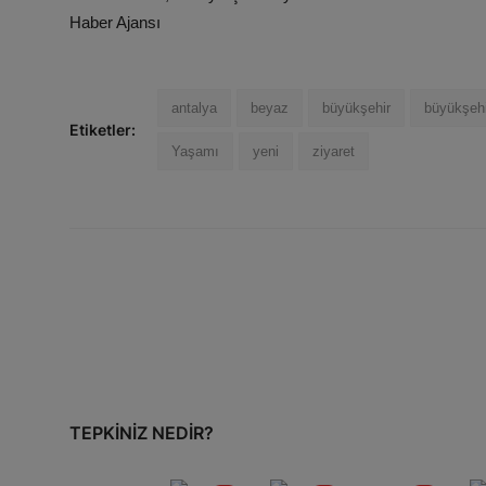
Haber Ajansı
antalya
beyaz
büyükşehir
büyükşehi
Etiketler:
Yaşamı
yeni
ziyaret
TEPKINIZ NEDIR?