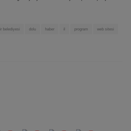
r belediyesi
dolu
haber
il
program
web sitesi