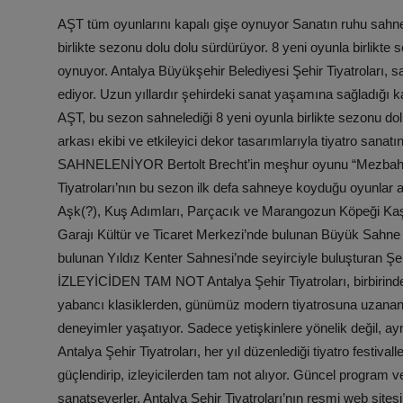
AŞT tüm oyunlarını kapalı gişe oynuyor Sanatın ruhu sahne
birlikte sezonu dolu dolu sürdürüyor. 8 yeni oyunla birlikte 
oynuyor. Antalya Büyükşehir Belediyesi Şehir Tiyatroları,
ediyor. Uzun yıllardır şehirdeki sanat yaşamına sağladığı ka
AŞT, bu sezon sahnelediği 8 yeni oyunla birlikte sezonu do
arkası ekibi ve etkileyici dekor tasarımlarıyla tiyatro san
SAHNELENİYOR Bertolt Brecht’in meşhur oyunu “Mezbahalar
Tiyatroları’nın bu sezon ilk defa sahneye koyduğu oyunlar 
Aşk(?), Kuş Adımları, Parçacık ve Marangozun Köpeği Kaş
Garajı Kültür ve Ticaret Merkezi’nde bulunan Büyük Sahne v
bulunan Yıldız Kenter Sahnesi’nde seyirciyle buluşturan Şeh
İZLEYİCİDEN TAM NOT Antalya Şehir Tiyatroları, birbirinden 
yabancı klasiklerden, günümüz modern tiyatrosuna uzanan 
deneyimler yaşatıyor. Sadece yetişkinlere yönelik değil, 
Antalya Şehir Tiyatroları, her yıl düzenlediği tiyatro festival
güçlendirip, izleyicilerden tam not alıyor. Güncel program v
sanatseverler, Antalya Şehir Tiyatroları’nın resmi web sites