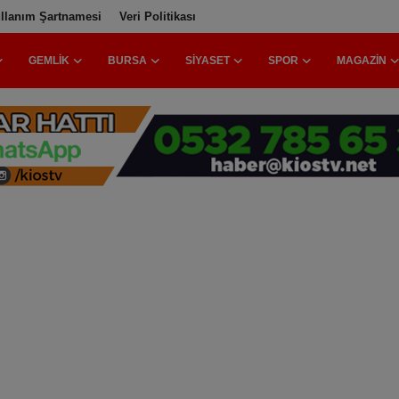
llanım Şartnamesi
Veri Politikası
GEMLIK
BURSA
SIYASET
SPOR
MAGAZIN