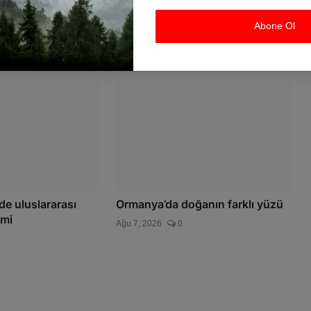
ıllık soruna neşter
Gaziantep’te Yaz Kur’an Kursu
öğrencilerine bisikletli ...
Abone Ol
Ağu 7, 2026
0
de uluslararası
Ormanya’da doğanın farklı yüzü
emi
Ağu 7, 2026
0