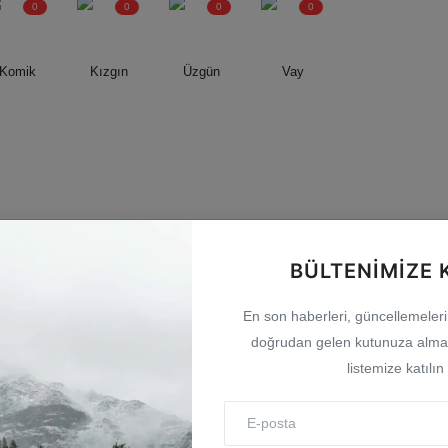
0
0
0
0
Komik
Kızgın
Üzgün
Vay
BÜLTENIMIZE 
En son haberleri, güncellemeleri v
doğrudan gelen kutunuza almak
listemize katılın