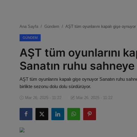
Magazin
Künye
Ana Sayfa
Gündem
AŞT tüm oyunlarını kapalı gişe oynuyor
Köşe Yazıları
GÜNDEM
AŞT tüm oyunlarını ka
Gizlilik Politikası
Sanatın ruhu sahneye 
Çerez Politikası
AŞT tüm oyunlarını kapalı gişe oynuyor Sanatın ruhu sahney
Kullanım Şartnamesi
birlikte sezonu dolu dolu sürdürüyor.
Veri Politikası
Mar 26, 2025 - 11:22
Mar 26, 2025 - 11:22