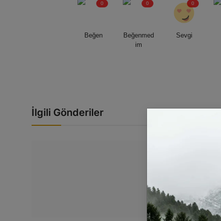
0
0
0
Beğen
Beğenmed
Sevgi
im
İlgili Gönderiler