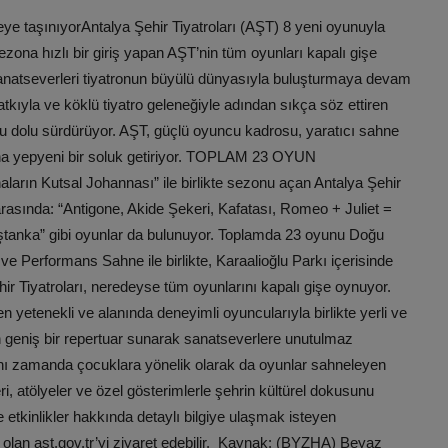
ye taşınıyorAntalya Şehir Tiyatroları (AŞT) 8 yeni oyunuyla
sezona hızlı bir giriş yapan AŞT’nin tüm oyunları kapalı gişe
 sanatseverleri tiyatronun büyülü dünyasıyla buluşturmaya devam
tkıyla ve köklü tiyatro geleneğiyle adından sıkça söz ettiren
lu dolu sürdürüyor. AŞT, güçlü oyuncu kadrosu, yaratıcı sahne
atına yepyeni bir soluk getiriyor. TOPLAM 23 OYUN
ın Kutsal Johannası” ile birlikte sezonu açan Antalya Şehir
arasında: “Antigone, Akide Şekeri, Kafatası, Romeo + Juliet =
tanka” gibi oyunlar da bulunuyor. Toplamda 23 oyunu Doğu
e Performans Sahne ile birlikte, Karaalioğlu Parkı içerisinde
ir Tiyatroları, neredeyse tüm oyunlarını kapalı gişe oynuyor.
yetenekli ve alanında deneyimli oyuncularıyla birlikte yerli ve
geniş bir repertuar sunarak sanatseverlere unutulmaz
aynı zamanda çocuklara yönelik olarak da oyunlar sahneleyen
leri, atölyeler ve özel gösterimlerle şehrin kültürel dokusunu
e etkinlikler hakkında detaylı bilgiye ulaşmak isteyen
i olan ast.gov.tr’yi ziyaret edebilir. Kaynak: (BYZHA) Beyaz