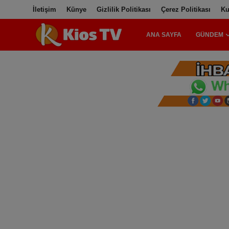
İletişim
Künye
Gizlilik Politikası
Çerez Politikası
Ku
ANA SAYFA
GÜNDEM
Ana Sayfa
Gündem
Gemlik
Bursa
Siyaset
İletişim
Spor