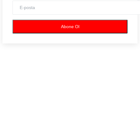
Künye
Köşe Yazıları
Abone Ol
Hepsi
Serkan Kaynar
Reyhan Çorum
Soner Atabek
Osman Sezgiç
Bekir Bayırlı
Halis Çelik
Hamdi Ünlü
Nahit Tufan