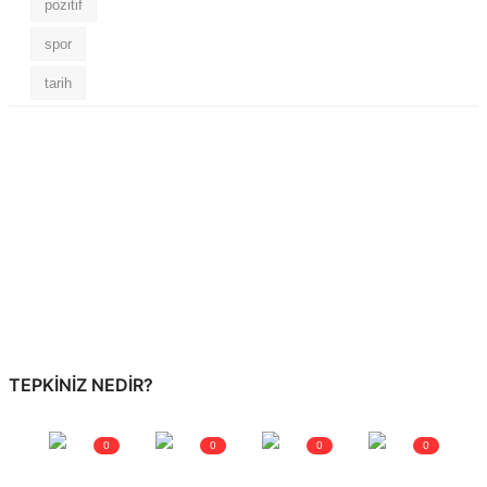
pozitif
spor
tarih
TEPKINIZ NEDIR?
0
0
0
0