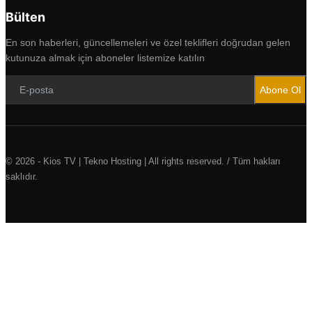
Bülten
En son haberleri, güncellemeleri ve özel teklifleri doğrudan gelen
kutunuza almak için aboneler listemize katılın
Abone Ol
© 2026 - Kios TV | Tekno Hosting | All rights reserved. / Tüm hakları
saklıdır.