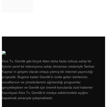
Kios Tv, Gemlik gibi birçok ilden daha fazla nüfusa sahip bir
ilçenin yerel bir televizyona sahip olmaması nedeniyle Serkan
Kaynar’ın girişimi olarak ortaya çıkmış bir internet yayıncılığı
projesidir. Bugüne kadar Gemlik’in önde gelen isimlerinin,
esnaflarının ve yöneticilerinin ağırlandığı programlar
gerçekleştiren ve Gemlik için önemli konularda özel haberler
hazırlayan Kios Tv, Gemlik’in medya sektöründeki açığını
kapatmak amacıyla çalışmaktadır.