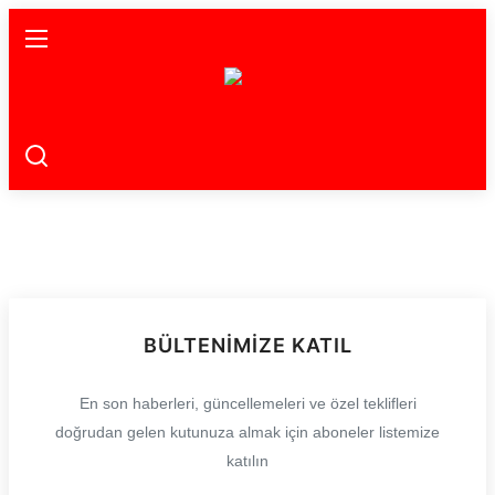
Ana Sayfa
Gündem
Gemlik
Bursa
Siyaset
BÜLTENIMIZE KATIL
İletişim
En son haberleri, güncellemeleri ve özel teklifleri
doğrudan gelen kutunuza almak için aboneler listemize
Spor
katılın
Magazin