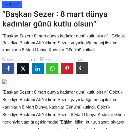
Gizlilik Politikası
GÜNDEM
“Başkan Sezer : 8 mart dünya
Çerez Politikası
kadınlar günü kutlu olsun”
Kullanım Şartnamesi
"Başkan Sezer : 8 mart dünya kadınlar günü kutlu olsun" Gölcük
Veri Politikası
Belediye Başkanı Ali Yıldırım Sezer, yayınladığı mesaj ile tüm
kadınların 8 Mart Dünya Kadınlar Günü’nü kutladı.
Mar 7, 2025 - 21:12
Mar 7, 2025 - 21:12
0
"Başkan Sezer : 8 mart dünya kadınlar günü kutlu olsun" Gölcük
Belediye Başkanı Ali Yıldırım Sezer, yayınladığı mesaj ile tüm
kadınların 8 Mart Dünya Kadınlar Günü’nü kutladı. Gölcük
Belediye Başkanı Ali Yıldırım Sezer, 8 Mart Dünya Kadınlar Günü
nedeniyle yaptığı açıklamada; "Eğitim, bilim, kültür, sanat, siyaset,