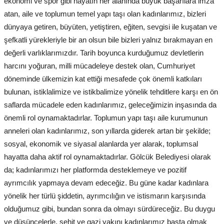
ekonomi ve spor gibi hayatın her alanında büyük başarılara imza
atan, aile ve toplumun temel yapı taşı olan kadınlarımız, bizleri
dünyaya getiren, büyüten, yetiştiren, eğiten, sevgisi ile kuşatan ve
şefkatli yürekleriyle bir an olsun bile bizleri yalnız bırakmayan en
değerli varlıklarımızdır. Tarih boyunca kurduğumuz devletlerin
harcını yoğuran, milli mücadeleye destek olan, Cumhuriyet
döneminde ülkemizin kat ettiği mesafede çok önemli katkıları
bulunan, istiklalimize ve istikbalimize yönelik tehditlere karşı en ön
saflarda mücadele eden kadınlarımız, geleceğimizin inşasında da
önemli rol oynamaktadırlar. Toplumun yapı taşı aile kurumunun
anneleri olan kadınlarımız, son yıllarda giderek artan bir şekilde;
sosyal, ekonomik ve siyasal alanlarda yer alarak, toplumsal
hayatta daha aktif rol oynamaktadırlar. Gölcük Belediyesi olarak
da; kadınlarımızı her platformda desteklemeye ve pozitif
ayrımcılık yapmaya devam edeceğiz. Bu güne kadar kadınlara
yönelik her türlü şiddetin, ayrımcılığın ve istismarın karşısında
olduğumuz gibi, bundan sonra da olmayı sürdüreceğiz. Bu duygu
ve düşüncelerle, şehit ve gazi yakını kadınlarımız başta olmak