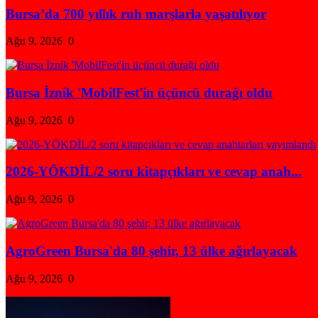
Bursa’da 700 yıllık ruh marşlarla yaşatılıyor
Ağu 9, 2026
0
Bursa İznik 'MobilFest'in üçüncü durağı oldu
Ağu 9, 2026
0
2026-YÖKDİL/2 soru kitapçıkları ve cevap anah...
Ağu 9, 2026
0
AgroGreen Bursa'da 80 şehir, 13 ülke ağırlayacak
Ağu 9, 2026
0