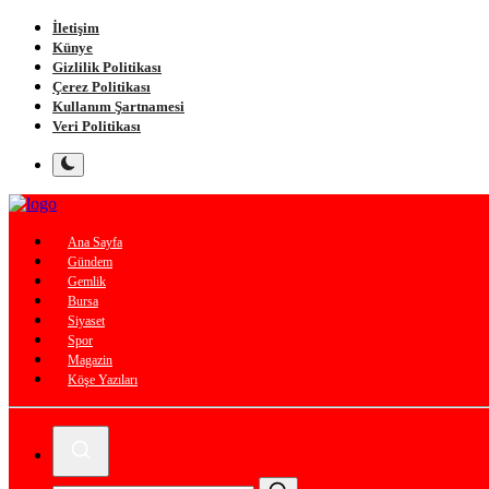
İletişim
Künye
Gizlilik Politikası
Çerez Politikası
Kullanım Şartnamesi
Veri Politikası
Ana Sayfa
Gündem
Gemlik
Bursa
Siyaset
Spor
Magazin
Köşe Yazıları