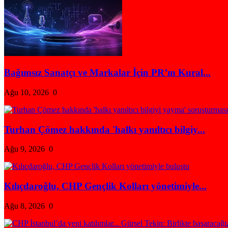
Bağımsız Sanatçı ve Markalar İçin PR’ın Kural...
Ağu 10, 2026
0
Turhan Çömez hakkında 'halkı yanıltıcı bilgiy...
Ağu 9, 2026
0
Kılıçdaroğlu, CHP Gençlik Kolları yönetimiyle...
Ağu 8, 2026
0