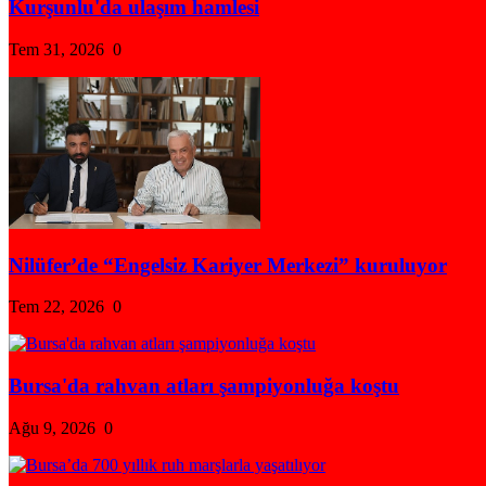
Kurşunlu'da ulaşım hamlesi
Tem 31, 2026
0
Nilüfer’de “Engelsiz Kariyer Merkezi” kuruluyor
Tem 22, 2026
0
Bursa'da rahvan atları şampiyonluğa koştu
Ağu 9, 2026
0