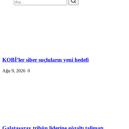
KOBİ’ler siber suçluların yeni hedefi
Ağu 9, 2026
0
Galatasaray tribün liderine gözaltı talimatı