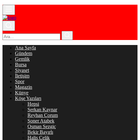
Ana Sayfa
Gündem
Gemlik
Bursa
Siyaset
İletişim
Spor
Magazin
Künye
Köşe Yazıları
Hepsi
Serkan Kaynar
Reyhan Çorum
Soner Atabek
Osman Sezgiç
Bekir Bayırlı
Halis Çelik