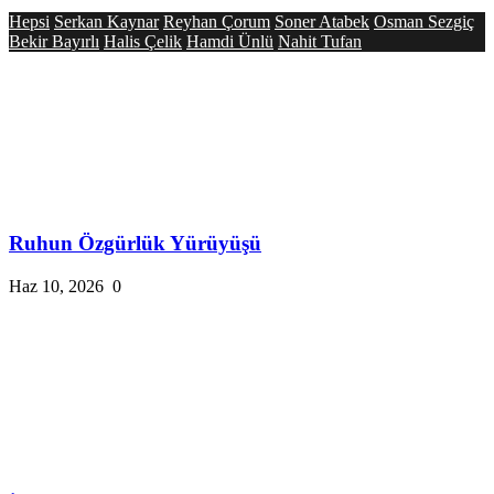
Hepsi
Serkan Kaynar
Reyhan Çorum
Soner Atabek
Osman Sezgiç
Bekir Bayırlı
Halis Çelik
Hamdi Ünlü
Nahit Tufan
Ruhun Özgürlük Yürüyüşü
Haz 10, 2026
0