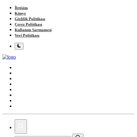
İletişim
Künye
Gizlilik Politikası
Çerez Politikası
Kullanım Şartnamesi
Veri Politikası
Ana Sayfa
Gündem
Gemlik
Bursa
Siyaset
Spor
Magazin
Köşe Yazıları