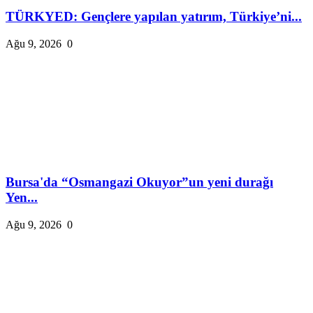
TÜRKYED: Gençlere yapılan yatırım, Türkiye’ni...
Ağu 9, 2026
0
Bursa'da “Osmangazi Okuyor”un yeni durağı
Yen...
Ağu 9, 2026
0