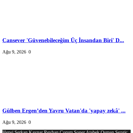
Cansever 'Güvenebileceğim Üç İnsandan Biri' D...
Ağu 9, 2026
0
Gülben Ergen’den Yavru Vatan'da 'yapay zekâ' ...
Ağu 9, 2026
0
Hepsi
Serkan Kaynar
Reyhan Çorum
Soner Atabek
Osman Sezgiç