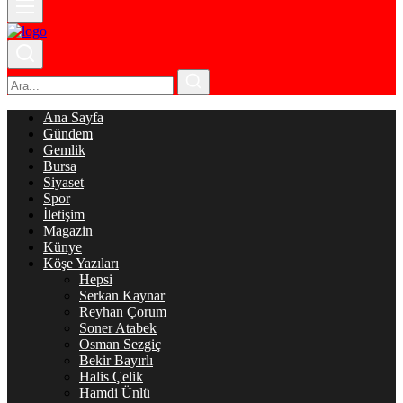
Ana Sayfa
Gündem
Gemlik
Bursa
Siyaset
Spor
İletişim
Magazin
Künye
Köşe Yazıları
Hepsi
Serkan Kaynar
Reyhan Çorum
Soner Atabek
Osman Sezgiç
Bekir Bayırlı
Halis Çelik
Hamdi Ünlü