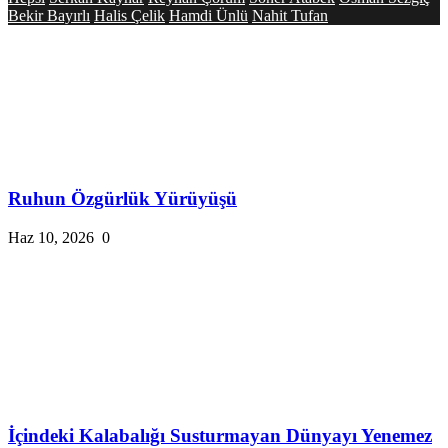
Bekir Bayırlı
Halis Çelik
Hamdi Ünlü
Nahit Tufan
Ruhun Özgürlük Yürüyüşü
Haz 10, 2026
0
İçindeki Kalabalığı Susturmayan Dünyayı Yenemez