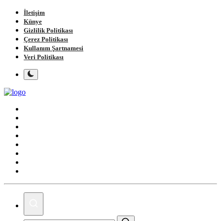
İletişim
Künye
Gizlilik Politikası
Çerez Politikası
Kullanım Şartnamesi
Veri Politikası
Ana Sayfa
Gündem
Gemlik
Bursa
Siyaset
Spor
Magazin
Köşe Yazıları