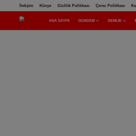
İletişim
Künye
Gizlilik Politikası
Çerez Politikası
Ku
ANA SAYFA
GÜNDEM
GEMLIK
Ana Sayfa
Gündem
Gemlik
Bursa
Siyaset
İletişim
Spor