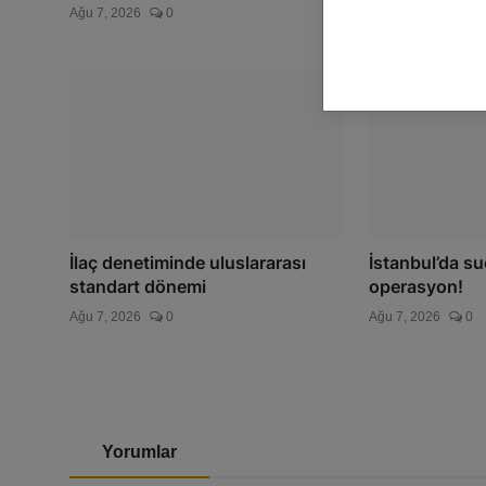
Ağu 7, 2026
0
Ağu 7, 2026
0
İlaç denetiminde uluslararası
İstanbul’da su
standart dönemi
operasyon!
Ağu 7, 2026
0
Ağu 7, 2026
0
Yorumlar