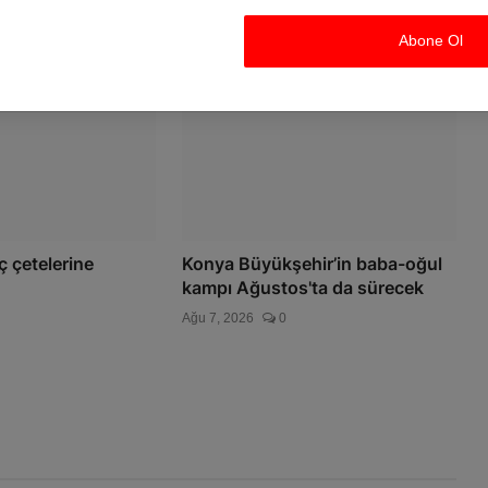
Ağu 7, 2026
0
Abone Ol
ç çetelerine
Konya Büyükşehir’in baba-oğul
kampı Ağustos'ta da sürecek
Ağu 7, 2026
0