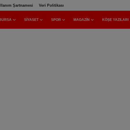
llanım Şartnamesi
Veri Politikası
BURSA
SIYASET
SPOR
MAGAZIN
KÖŞE YAZILARI