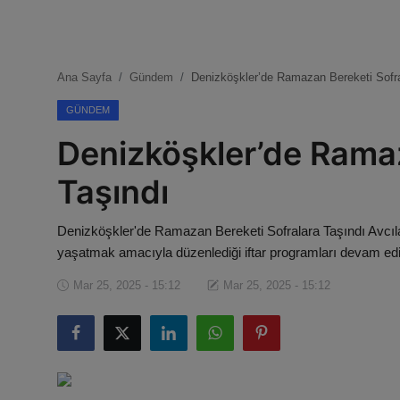
Magazin
Künye
Ana Sayfa
Gündem
Denizköşkler’de Ramazan Bereketi Sofra
Köşe Yazıları
GÜNDEM
Denizköşkler’de Ramaz
Gizlilik Politikası
Taşındı
Çerez Politikası
Denizköşkler'de Ramazan Bereketi Sofralara Taşındı Avcıl
Kullanım Şartnamesi
yaşatmak amacıyla düzenlediği iftar programları devam edi
Veri Politikası
Mar 25, 2025 - 15:12
Mar 25, 2025 - 15:12