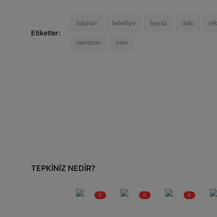
başkan
belediye
beyaz
dolu
etk
Etiketler:
ramazan
yeni
TEPKINIZ NEDIR?
0
0
0