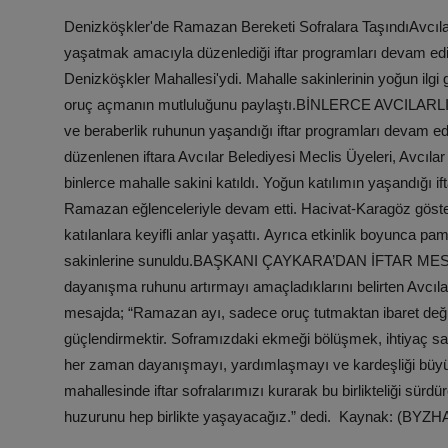
Denizköşkler'de Ramazan Bereketi Sofralara TaşındıAvcıla
yaşatmak amacıyla düzenlediği iftar programları devam edi
Denizköşkler Mahallesi'ydi. Mahalle sakinlerinin yoğun ilgi gö
oruç açmanın mutluluğunu paylaştı.BİNLERCE AVCILARL
ve beraberlik ruhunun yaşandığı iftar programları devam edi
düzenlenen iftara Avcılar Belediyesi Meclis Üyeleri, Avcıla
binlerce mahalle sakini katıldı. Yoğun katılımın yaşandığı i
Ramazan eğlenceleriyle devam etti. Hacivat-Karagöz gösterisi
katılanlara keyifli anlar yaşattı. Ayrıca etkinlik boyunca 
sakinlerine sunuldu.BAŞKANI ÇAYKARA’DAN İFTAR MESAJIMah
dayanışma ruhunu artırmayı amaçladıklarını belirten Avcı
mesajda; “Ramazan ayı, sadece oruç tutmaktan ibaret değil
güçlendirmektir. Soframızdaki ekmeği bölüşmek, ihtiyaç sahip
her zaman dayanışmayı, yardımlaşmayı ve kardeşliği büy
mahallesinde iftar sofralarımızı kurarak bu birlikteliği sürd
huzurunu hep birlikte yaşayacağız.” dedi. Kaynak: (BYZH