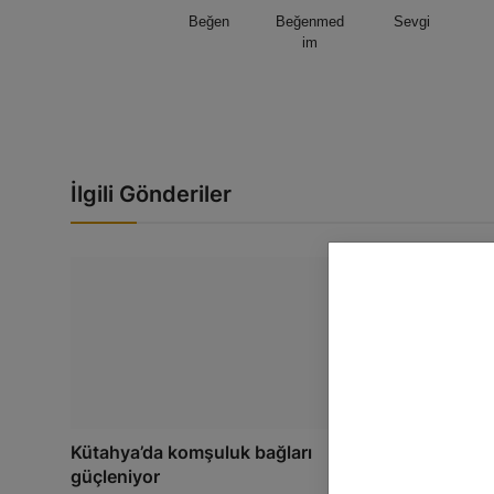
Beğen
Beğenmed
Sevgi
im
İlgili Gönderiler
Kütahya’da komşuluk bağları
Eskişehir'de K
güçleniyor
yeni sezonda 