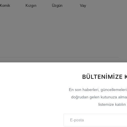
Komik
Kızgın
Üzgün
Vay
BÜLTENIMIZE 
En son haberleri, güncellemeleri v
doğrudan gelen kutunuza almak
listemize katılın
entpark Yapay Plajı
BİK’ten gazete ve internet haber
hizmete ...
sitelerine mevzuat eği...