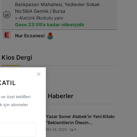
Kios Dergi
KATIL
En Çok Okunan Haberler
e özel teklifleri
 için aboneler
Yazar Soner Atabek’in Yeni Kitabı
"Beklentilerin Ötesin...
Nis 18, 2026
0