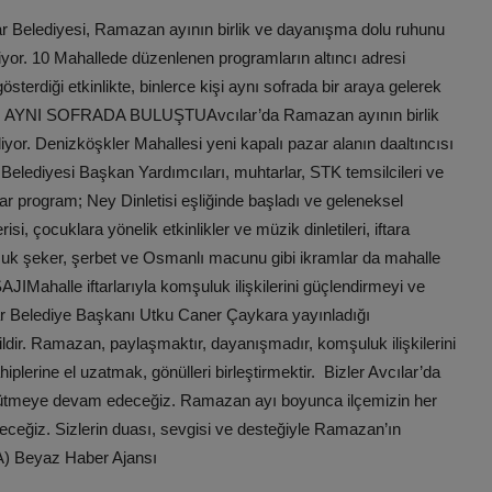
r Belediyesi, Ramazan ayının birlik ve dayanışma dolu ruhunu
yor. 10 Mahallede düzenlenen programların altıncı adresi
sterdiği etkinlikte, binlerce kişi aynı sofrada bir araya gelerek
I AYNI SOFRADA BULUŞTUAvcılar’da Ramazan ayının birlik
yor. Denizköşkler Mahallesi yeni kapalı pazar alanın daaltıncısı
r Belediyesi Başkan Yardımcıları, muhtarlar, STK temsilcileri ve
ftar program; Ney Dinletisi eşliğinde başladı ve geleneksel
, çocuklara yönelik etkinlikler ve müzik dinletileri, iftara
pamuk şeker, şerbet ve Osmanlı macunu gibi ikramlar da mahalle
alle iftarlarıyla komşuluk ilişkilerini güçlendirmeyi ve
lar Belediye Başkanı Utku Caner Çaykara yayınladığı
dir. Ramazan, paylaşmaktır, dayanışmadır, komşuluk ilişkilerini
lerine el uzatmak, gönülleri birleştirmektir. Bizler Avcılar’da
ütmeye devam edeceğiz. Ramazan ayı boyunca ilçemizin her
üreceğiz. Sizlerin duası, sevgisi ve desteğiyle Ramazan’ın
A) Beyaz Haber Ajansı