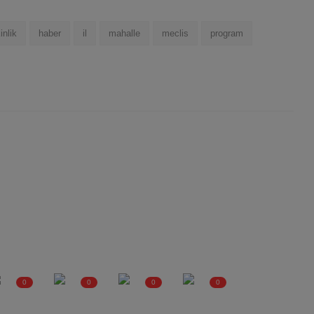
inlik
haber
il
mahalle
meclis
program
0
0
0
0