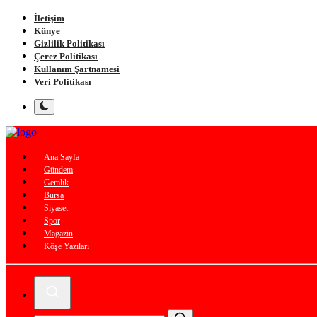
İletişim
Künye
Gizlilik Politikası
Çerez Politikası
Kullanım Şartnamesi
Veri Politikası
Ana Sayfa
Gündem
Gemlik
Bursa
Siyaset
Spor
Magazin
Köşe Yazıları