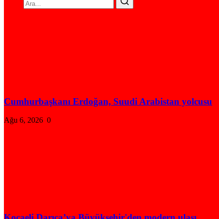
Cumhurbaşkanı Erdoğan, Suudi Arabistan yolcusu
Ağu 6, 2026
0
Kocaeli Darıca’ya Büyükşehir'den modern ulaşı...