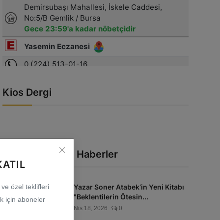
Kios Dergi
En Çok Okunan Haberler
KATIL
Yazar Soner Atabek’in Yeni Kitabı
e özel teklifleri
"Beklentilerin Ötesin...
 için aboneler
Nis 18, 2026
0