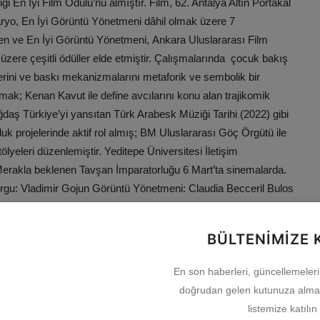
i En İyi Film Ödülü’nü almıştır. Film, 62. Antalya Altın Portakal
naryo, En İyi Görüntü Yönetmeni dâhil olmak üzere 7
men ve En İyi Görüntü Yönetmeni, Ankara Uluslararası Film
üzere çeşitli ödüller elde etmiştir. Çalışmalarında çocuk bakış
erini ve baskı mekanizmalarını metaforik ve sembolik bir
kmak; Kenan Kavut ile define avcılarını konu alan trajikomik
daş Türkiye’yi yansıtan Türk Arabesk Müziği Tarihi (2022) gibi
k projelerinde aktif rol almış; BM Uluslararası Göç Örgütü ile
ölyeleri düzenlemiştir. Yeditepe Üniversitesi İletişim
 Merakla beklenen Tavşan İmparatorluğu 6 Mart’ta sinemalarda.
gu: Vladimir Gojun Görüntü Yönetmeni: Claudia Becceril Bulos
Aygör Ortak Yapımcılar: Gabriella Gavica, Carlos Hernandez,
im Suner, İlknur Bal Kutluay Kaynak: (BYZHA) Beyaz Haber
BÜLTENIMIZE 
En son haberleri, güncellemeleri v
doğrudan gelen kutunuza almak
listemize katılın