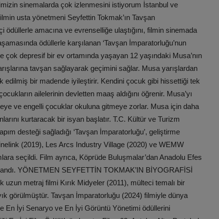
imizin sinemalarda çok izlenmesini istiyorum İstanbul ve
 filmin usta yönetmeni Seyfettin Tokmak’ın Tavşan
içi ödüllerle amacına ve evrenselliğe ulaştığını, filmin sinemada
yo aşamasında ödüllerle karşılanan ‘Tavşan İmparatorluğu’nun
le çok depresif bir ev ortamında yaşayan 12 yaşındaki Musa’nın
arışlarına tavşan sağlayarak geçimini sağlar. Musa yarışlardan
rk edilmiş bir madende iyileştirir. Kendini çocuk gibi hissettiği tek
ocukların ailelerinin devletten maaş aldığını öğrenir. Musa’yı
meye ve engelli çocuklar okuluna gitmeye zorlar. Musa için daha
rını kurtaracak bir isyan başlatır. T.C. Kültür ve Turizm
ım desteği sağladığı ‘Tavşan İmparatorluğu’, geliştirme
elink (2019), Les Arcs Industry Village (2020) ve WEMW
mlara seçildi. Film ayrıca, Köprüde Buluşmalar’dan Anadolu Efes
nü kazandı. YÖNETMEN SEYFETTİN TOKMAK’IN BİYOGRAFİSİ
k uzun metraj filmi Kırık Midyeler (2011), mülteci temalı bir
ık görülmüştür. Tavşan İmparatorluğu (2024) filmiyle dünya
nde En İyi Senaryo ve En İyi Görüntü Yönetimi ödüllerini