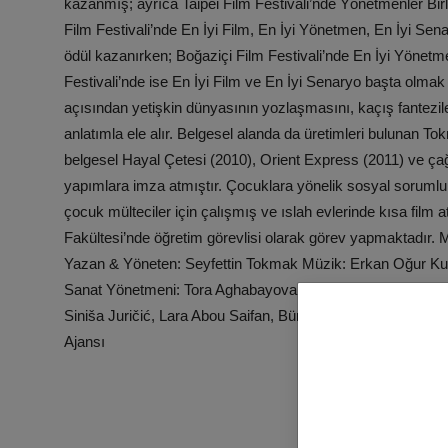
kazanmış; ayrıca Taipei Film Festivali’nde Yönetmenler Birliğ
Film Festivali’nde En İyi Film, En İyi Yönetmen, En İyi Se
ödül kazanırken; Boğaziçi Film Festivali’nde En İyi Yönet
Festivali’nde ise En İyi Film ve En İyi Senaryo başta olmak 
açısından yetişkin dünyasının yozlaşmasını, kaçış fantezil
anlatımla ele alır. Belgesel alanda da üretimleri bulunan To
belgesel Hayal Çetesi (2010), Orient Express (2011) ve çağ
yapımlara imza atmıştır. Çocuklara yönelik sosyal sorumlulu
çocuk mülteciler için çalışmış ve ıslah evlerinde kısa film at
Fakültesi’nde öğretim görevlisi olarak görev yapmaktadır.
Yazan & Yöneten: Seyfettin Tokmak Müzik: Erkan Oğur Kur
Sanat Yönetmeni: Tora Aghabayova Yardımcı Yapımcı: Can 
Siniša Juričić, Lara Abou Saifan, Bünyamin Bayansal, Ker
Ajansı