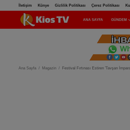
İletişim
Künye
Gizlilik Politikası
Çerez Politikası
Ku
ANA SAYFA
GÜNDEM
Ana Sayfa
Gündem
Gemlik
Ana Sayfa
Magazin
Festival Fırtınası Estiren 'Tavşan İmpar
Bursa
Siyaset
İletişim
Spor