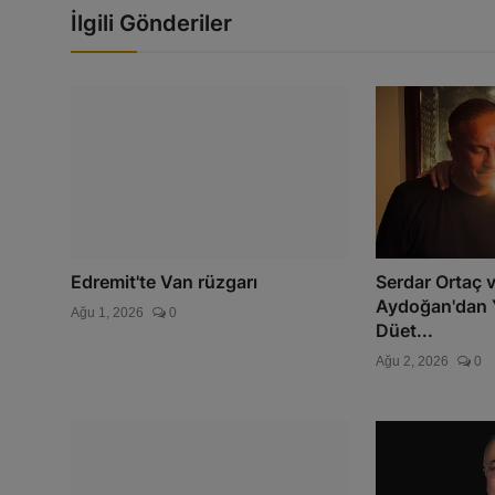
İlgili Gönderiler
Edremit'te Van rüzgarı
Serdar Ortaç 
Aydoğan'dan Y
Ağu 1, 2026
0
Düet...
Ağu 2, 2026
0