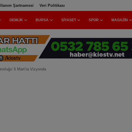
llanım Şartnamesi
Veri Politikası
GEMLIK
BURSA
SIYASET
SPOR
MAGAZIN
atorluğu' 6 Mart’ta Vizyonda