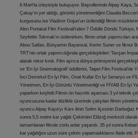
6 Mart’ta izleyisiyle buluşuyor. Başrollerinde Alpay Kaya, 
Çakay’ın yer aldığı, görüntü yönetmenliğini Claudia Beccer
kurgusunu ise Vladimir Gojun’un üstlendiği filmin müzikle
Altın Portakal Film Festivali’nden 7 Ödülle Döndü Türkiye, 
Seyfettin Tokmak’ın üstlenirken, filmin ortak yapımcıları a
Abou Saifan, Bünyamin Bayansal, Kerim Suner ve İlknur Bal 
TRT'nin ortak yapımcılığında gerçekleştirilen ‘Tavşan İmpara
alarak rekor kırdı. Film ayrıca dünya prömiyerini gerçekleşti
ve ‘En İyi Sinematografi’ ödüllerini, Taipei Film Festival’de
İnci Demirkol En İyi Film, Onat Kutlar En İyi Senaryo ve F
Yönetmen, En İyi Görüntü Yönetmenliği ve FİYAB En İyi Ya
yaparken keşfetti Filmin ön hazırlık aşaması 3 yıl teknik 
oyuncusuna kadar titizlikle üzerinde çalışılan filmin yöne
oyuncu Alpay Kaya’yı Kars ilinin Selim ilçesinin Darboğaz K
sonra 5,5 metre kar yağdı Çekimleri Elâzığ merkezli olarak 
tamamlanan filmde zorlu anlar yaşandı. 35 yıl sonra Keban
kar yağdığını uzun süre çekim yapamadıklarını ifade etti. 