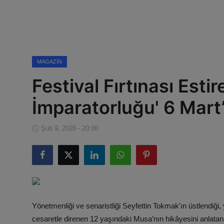
Künye
Magazin
Köşe Yazıları
MAGAZIN
Festival Fırtınası Esti
Gizlilik Politikası
İmparatorluğu' 6 Mart
Çerez Politikası
Şub 9, 2026 - 20:00
Kullanım Şartnamesi
Veri Politikası
Yönetmenliği ve senaristliği Seyfettin Tokmak’ın üstlendiği
cesaretle direnen 12 yaşındaki Musa’nın hikâyesini anlatan, 