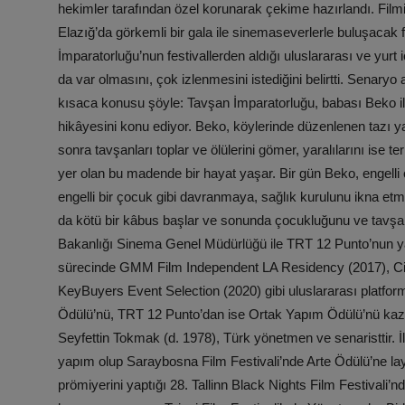
hekimler tarafından özel korunarak çekime hazırlandı. Film
Elazığ’da görkemli bir gala ile sinemaseverlerle buluşacak
İmparatorluğu’nun festivallerden aldığı uluslararası ve yurt 
da var olmasını, çok izlenmesini istediğini belirtti. Senar
kısaca konusu şöyle: Tavşan İmparatorluğu, babası Beko i
hikâyesini konu ediyor. Beko, köylerinde düzenlenen tazı y
sonra tavşanları toplar ve ölülerini gömer, yaralılarını ise te
yer olan bu madende bir hayat yaşar. Bir gün Beko, engelli ç
engelli bir çocuk gibi davranmaya, sağlık kurulunu ikna et
da kötü bir kâbus başlar ve sonunda çocukluğunu ve tavşanla
Bakanlığı Sinema Genel Müdürlüğü ile TRT 12 Punto’nun yap
sürecinde GMM Film Independent LA Residency (2017), Cin
KeyBuyers Event Selection (2020) gibi uluslararası platfor
Ödülü’nü, TRT 12 Punto’dan ise Ortak Yapım Ödülü’
Seyfettin Tokmak (d. 1978), Türk yönetmen ve senaristtir. İl
yapım olup Saraybosna Film Festivali’nde Arte Ödülü’ne lay
prömiyerini yaptığı 28. Tallinn Black Nights Film Festivali’