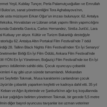
Sermet Yeşil, Kubilay Tunçer, Perla Palamutçuoğulları ve Emrullah
il Bulos’un, sanat yönetmenliğini Tora Aghabayova’nın,
rinde usta müzisyen Erkan Oğur’un imzası bulunuyor. 62. Antalya
Meksika, Hırvatistan ve Lübnan ortak yapımı filmin yapımcılığını
rasında Gabriella Gavica, Carlos Hernandez, Siniša Juričić, Lara
Kutluay yer alıyor. Kültür ve Turizm Bakanlığı desteğiyle
torluğu 62. Antalya Altın Portakal Film Festivali’nde 7 ödül
rdiği 28. Tallinn Black Nights Film Festivali'nden ‘En İyi Senaryo’
 Yönetmenler Birliği En İyi Film Ödülü, Ankara Film Festivali’nde
İLM-YÖN En İyi Yönetmen; Boğaziçi Film Festivali’nde ise En İyi
pımcı ödüllerinin sahibi oldu. Çocuk oyuncuyu çobanlık
çekimleri 4 ay gibi uzun sürede tamamlandı. Mekandan
tmeni Seyfettin Tokmak, Musa karakterini canlandıran çocuk
öyün’de çobanlık yaparken keşfetti ve kadroya dahil etti. 35 yıl
Keban ve Ağın ilçelerinde ve Şanlıurfa’nın ağır kış koşullarında
’a kar yağdığını belirten yönetmen Tokmak, bir gecede 5,5 metre
Filmin diğer başrol oyuncusu tavşanlar ise uzman veteriner