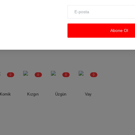
Abone Ol
0
0
0
0
Komik
Kızgın
Üzgün
Vay