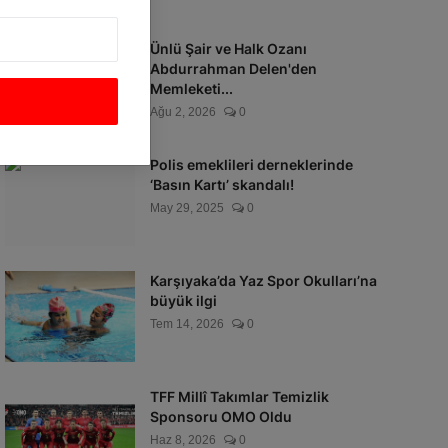
Ünlü Şair ve Halk Ozanı
Abdurrahman Delen'den
Memleketi...
Ağu 2, 2026
0
Polis emeklileri derneklerinde
‘Basın Kartı’ skandalı!
May 29, 2025
0
Karşıyaka’da Yaz Spor Okulları’na
büyük ilgi
Tem 14, 2026
0
TFF Millî Takımlar Temizlik
Sponsoru OMO Oldu
Haz 8, 2026
0