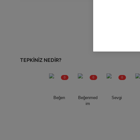
TEPKINIZ NEDIR?
0
0
0
Beğen
Beğenmed
Sevgi
im