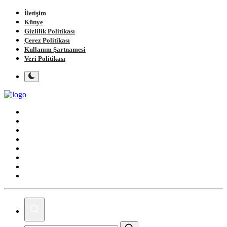
İletişim
Künye
Gizlilik Politikası
Çerez Politikası
Kullanım Şartnamesi
Veri Politikası
Ana Sayfa
Gündem
Gemlik
Bursa
Siyaset
Spor
Magazin
Köşe Yazıları