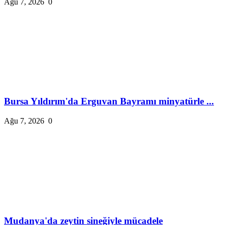
Ağu 7, 2026
0
Bursa Yıldırım'da Erguvan Bayramı minyatürle ...
Ağu 7, 2026
0
Mudanya'da zeytin sineğiyle mücadele