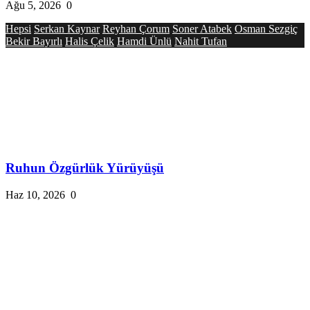
Ağu 5, 2026
0
Hepsi
Serkan Kaynar
Reyhan Çorum
Soner Atabek
Osman Sezgiç
Bekir Bayırlı
Halis Çelik
Hamdi Ünlü
Nahit Tufan
Ruhun Özgürlük Yürüyüşü
Haz 10, 2026
0