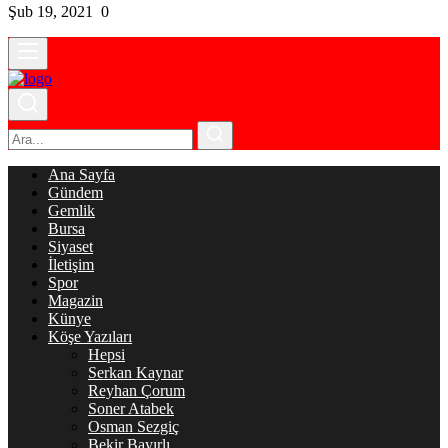
Şub 19, 2021
0
Ana Sayfa
Gündem
Gemlik
Bursa
Siyaset
İletişim
Spor
Magazin
Künye
Köşe Yazıları
Hepsi
Serkan Kaynar
Reyhan Çorum
Soner Atabek
Osman Sezgiç
Bekir Bayırlı