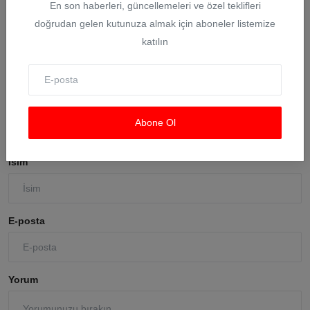
En son haberleri, güncellemeleri ve özel teklifleri
Üsküdar’da seçimi CHP’nin adayı Sibel Tan Çetinkaya
kaz...
doğrudan gelen kutunuza almak için aboneler listemize
katılın
Ağu 5, 2026
0
Yorumlar
Abone Ol
İsim
E-posta
Yorum