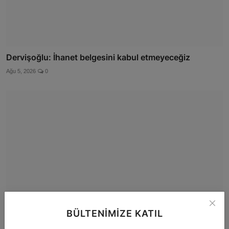
Dervişoğlu: İhanet belgesini kabul etmeyeceğiz
Ağu 5, 2026
0
BÜLTENIMIZE KATIL