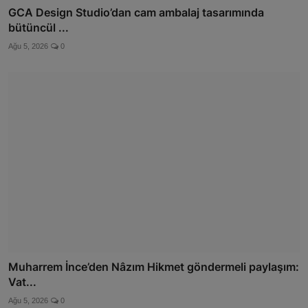
GCA Design Studio’dan cam ambalaj tasarımında
bütüncül ...
Ağu 5, 2026
0
Muharrem İnce’den Nâzım Hikmet göndermeli paylaşım:
Vat...
Ağu 5, 2026
0