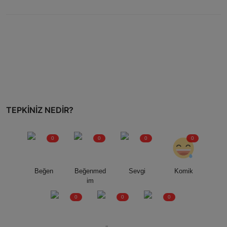
TEPKINIZ NEDIR?
0
0
0
0
Beğen
Beğenmed
Sevgi
Komik
im
0
0
0