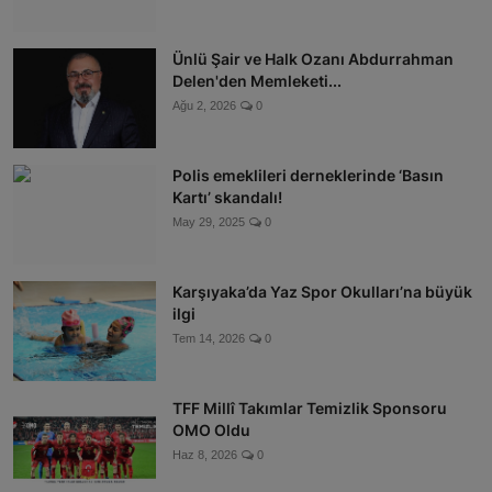
Ünlü Şair ve Halk Ozanı Abdurrahman
Delen'den Memleketi...
Ağu 2, 2026
0
Polis emeklileri derneklerinde ‘Basın
Kartı’ skandalı!
May 29, 2025
0
Karşıyaka’da Yaz Spor Okulları’na büyük
ilgi
Tem 14, 2026
0
TFF Millî Takımlar Temizlik Sponsoru
OMO Oldu
Haz 8, 2026
0