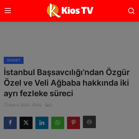
Ana Sayfa
Gündem
SIYASET
İstanbul Başsavcılığı’ndan Özgür
Gemlik
Özel ve Veli Ağbaba hakkında iki
Bursa
ayrı fezleke süreci
Siyaset
Haz 4, 2026 - 09:01
0
Spor
İletişim