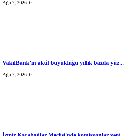
Ağu 7, 2026
0
VakıfBank’ın aktif büyüklüğü yıllık bazda yüz...
Ağu 7, 2026
0
İzmir Karabağlar Meclisi'nde komisyonlar yeni...