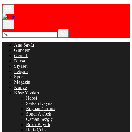
Ana Sayfa
Gündem
Gemlik
Bursa
Siyaset
İletişim
Spor
Magazin
Künye
Köşe Yazıları
Hepsi
Serkan Kaynar
Reyhan Çorum
Soner Atabek
Osman Sezgiç
Bekir Bayırlı
Halis Çelik