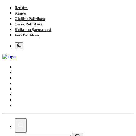
İletişim
Künye
Gizlilik Politikası
Çerez Politikası
Kullanım Şartnamesi
Veri Politikası
Ana Sayfa
Gündem
Gemlik
Bursa
Siyaset
Spor
Magazin
Köşe Yazıları