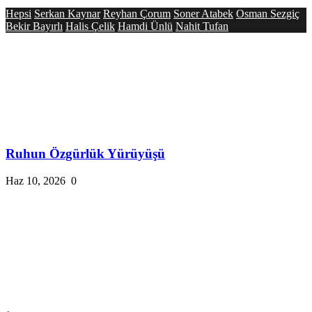
Hepsi
Serkan Kaynar
Reyhan Çorum
Soner Atabek
Osman Sezgiç
Bekir Bayırlı
Halis Çelik
Hamdi Ünlü
Nahit Tufan
Ruhun Özgürlük Yürüyüşü
Haz 10, 2026
0