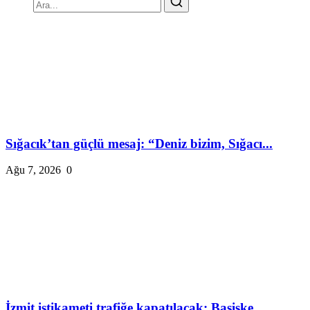
Sığacık’tan güçlü mesaj: “Deniz bizim, Sığacı...
Ağu 7, 2026
0
İzmit istikameti trafiğe kapatılacak: Başiske...