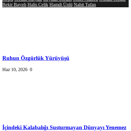
Bekir Bayırlı
Halis Çelik
Hamdi Ünlü
Nahit Tufan
Ruhun Özgürlük Yürüyüşü
Haz 10, 2026
0
İçindeki Kalabalığı Susturmayan Dünyayı Yenemez