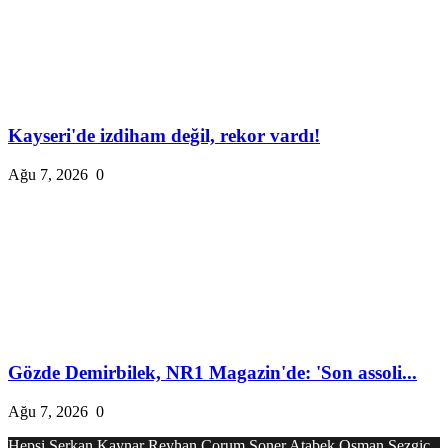
Kayseri'de izdiham değil, rekor vardı!
Ağu 7, 2026
0
Gözde Demirbilek, NR1 Magazin'de: 'Son assoli...
Ağu 7, 2026
0
Hepsi
Serkan Kaynar
Reyhan Çorum
Soner Atabek
Osman Sezgiç