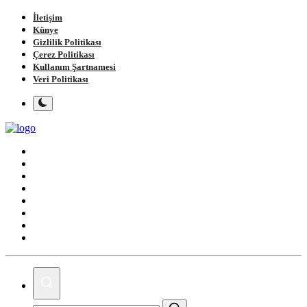
İletişim
Künye
Gizlilik Politikası
Çerez Politikası
Kullanım Şartnamesi
Veri Politikası
Ana Sayfa
Gündem
Gemlik
Bursa
Siyaset
Spor
Magazin
Köşe Yazıları