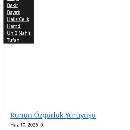
Bekir
Bayırlı
Halis Çelik
Hamdi
Ünlü
Nahit
Tufan
Ruhun Özgürlük Yürüyüşü
Haz 10, 2026
0