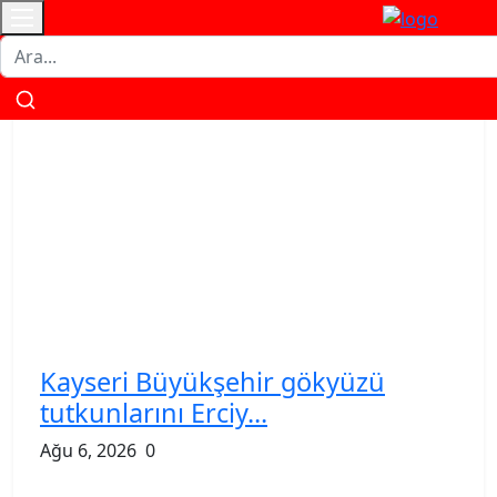
İletişim
Künye
Gizlilik
Çerez
Kullanım
Veri
Politikası
Politikası
Şartnamesi
Politikası
Kayseri Büyükşehir gökyüzü
tutkunlarını Erciy...
Ağu 6, 2026
0