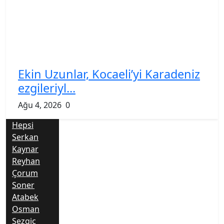
Ekin Uzunlar, Kocaeli’yi Karadeniz
ezgileriyl...
Ağu 4, 2026
0
Hepsi
Serkan
Kaynar
Reyhan
Çorum
Soner
Atabek
Osman
Sezgiç