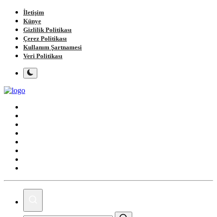
İletişim
Künye
Gizlilik Politikası
Çerez Politikası
Kullanım Şartnamesi
Veri Politikası
Ana Sayfa
Gündem
Gemlik
Bursa
Siyaset
Spor
Magazin
Köşe Yazıları