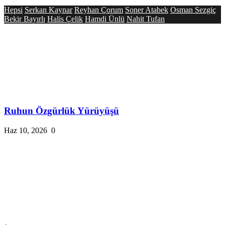
Hepsi
Serkan Kaynar
Reyhan Çorum
Soner Atabek
Osman Sezgiç
Bekir Bayırlı
Halis Çelik
Hamdi Ünlü
Nahit Tufan
Ruhun Özgürlük Yürüyüşü
Haz 10, 2026
0