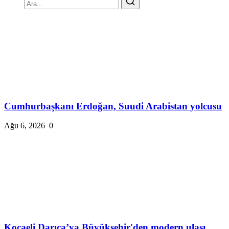
Cumhurbaşkanı Erdoğan, Suudi Arabistan yolcusu
Ağu 6, 2026
0
Kocaeli Darıca’ya Büyükşehir'den modern ulaşı...