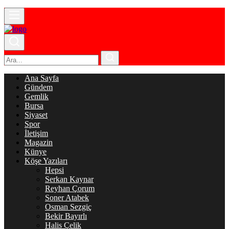
Ana Sayfa
Gündem
Gemlik
Bursa
Siyaset
Spor
İletişim
Magazin
Künye
Köşe Yazıları
Hepsi
Serkan Kaynar
Reyhan Çorum
Soner Atabek
Osman Sezgiç
Bekir Bayırlı
Halis Çelik