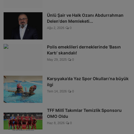
Ünlü Şair ve Halk Ozanı Abdurrahman
Delen'den Memleketi...
Ağu 2, 2026
0
Polis emeklileri derneklerinde ‘Basın
Kartı’ skandalı!
May 29, 2025
0
Karşıyaka’da Yaz Spor Okulları’na büyük
ilgi
Tem 14, 2026
0
TFF Millî Takımlar Temizlik Sponsoru
OMO Oldu
Haz 8, 2026
0