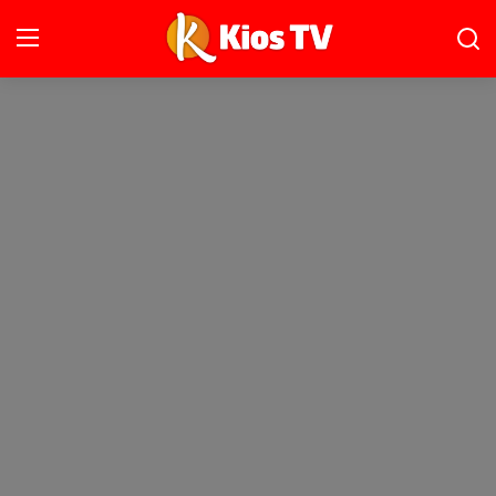
Ana Sayfa
Gündem
Gemlik
Bursa
Siyaset
İletişim
Spor