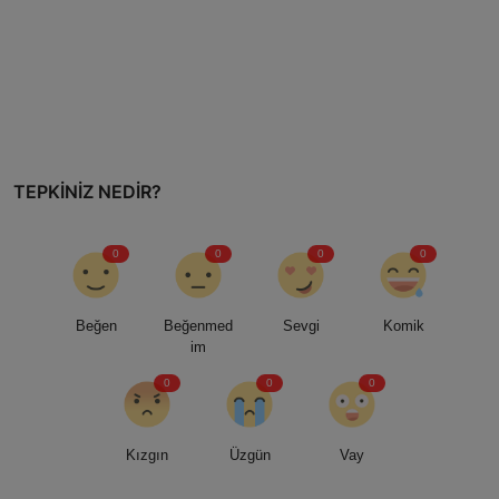
TEPKINIZ NEDIR?
0
0
0
0
Beğen
Beğenmed
Sevgi
Komik
im
0
0
0
Kızgın
Üzgün
Vay