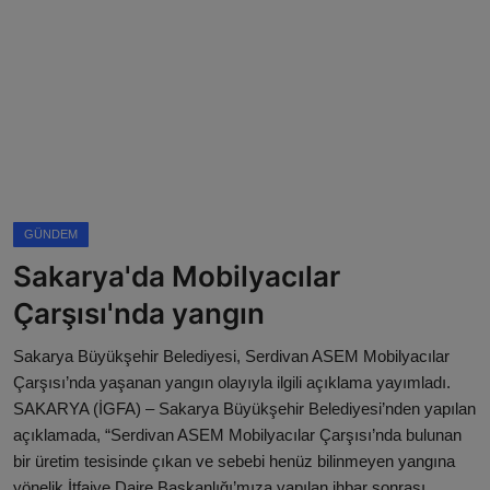
Magazin
Künye
Köşe Yazıları
Gizlilik Politikası
GÜNDEM
Çerez Politikası
Sakarya'da Mobilyacılar
Kullanım Şartnamesi
Çarşısı'nda yangın
Veri Politikası
Sakarya Büyükşehir Belediyesi, Serdivan ASEM Mobilyacılar
Çarşısı’nda yaşanan yangın olayıyla ilgili açıklama yayımladı.
SAKARYA (İGFA) – Sakarya Büyükşehir Belediyesi’nden yapılan
açıklamada, “Serdivan ASEM Mobilyacılar Çarşısı’nda bulunan
bir üretim tesisinde çıkan ve sebebi henüz bilinmeyen yangına
yönelik İtfaiye Daire Başkanlığı’mıza yapılan ihbar sonrası