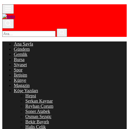
Ana Sayfa
Gündem
Gemlik
Bursa
Siyaset
Spor
İletişim
Künye
Magazin
Köşe Yazıları
Hepsi
Serkan Kaynar
Reyhan Çorum
Soner Atabek
Osman Sezgiç
Bekir Bayırlı
Halis Çelik