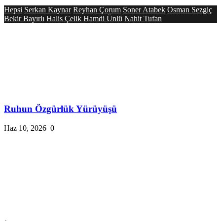
Hepsi
Serkan Kaynar
Reyhan Çorum
Soner Atabek
Osman Sezgiç
Bekir Bayırlı
Halis Çelik
Hamdi Ünlü
Nahit Tufan
Ruhun Özgürlük Yürüyüşü
Haz 10, 2026
0