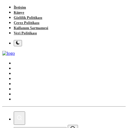
İletişim
Künye
Gizlilik Politikası
Çerez Politikası
Kullanım Şartnamesi
Veri Politikası
Ana Sayfa
Gündem
Gemlik
Bursa
Siyaset
Spor
Magazin
Köşe Yazıları