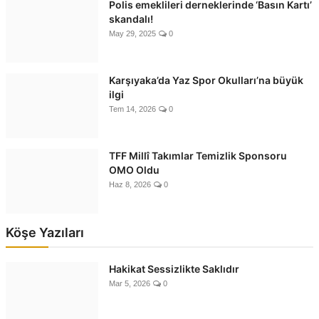
Polis emeklileri derneklerinde ‘Basın Kartı’
skandalı!
May 29, 2025
0
Karşıyaka’da Yaz Spor Okulları’na büyük
ilgi
Tem 14, 2026
0
TFF Millî Takımlar Temizlik Sponsoru
OMO Oldu
Haz 8, 2026
0
Köşe Yazıları
Hakikat Sessizlikte Saklıdır
Mar 5, 2026
0