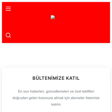
Ana Sayfa
Gündem
Gemlik
Bursa
Siyaset
BÜLTENIMIZE KATIL
İletişim
En son haberleri, güncellemeleri ve özel teklifleri
doğrudan gelen kutunuza almak için aboneler listemize
Spor
katılın
Magazin