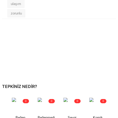
ulaşım
zorunlu
TEPKINIZ NEDIR?
0
0
0
0
Beğen
Beğenmedi
Sevgi
Komik