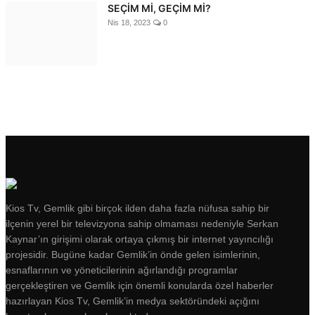
SEÇİM Mİ, GEÇİM Mİ?
Nis 18, 2023
0
Kios Tv, Gemlik gibi birçok ilden daha fazla nüfusa sahip bir
ilçenin yerel bir televizyona sahip olmaması nedeniyle Serkan
Kaynar’ın girişimi olarak ortaya çıkmış bir internet yayıncılığı
projesidir. Bugüne kadar Gemlik’in önde gelen isimlerinin,
esnaflarının ve yöneticilerinin ağırlandığı programlar
gerçekleştiren ve Gemlik için önemli konularda özel haberler
hazırlayan Kios Tv, Gemlik’in medya sektöründeki açığını