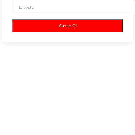
Künye
Köşe Yazıları
Abone Ol
Hepsi
Serkan Kaynar
Reyhan Çorum
Soner Atabek
Osman Sezgiç
Bekir Bayırlı
Halis Çelik
Hamdi Ünlü
Nahit Tufan