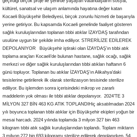
geçirdiği birçok proje ile şehirde yaşayan vatandaşların sosyal,
kültürel, sanatsal ve ulaşım anlamında hayatına değer katan
Kocaeli Büyükşehir Belediyesi, birçok zorunlu hizmeti de başarıyla
yerine getiriyor. Bu kapsamda Kocaeli genelinde faaliyet gösteren
sağlık kuruluşlarından toplanan tıbbi atıklar İZAYDAŞ tarafından
usulüne uygun bir şekilde imha ediliyor. STRERİLİZE EDİLEREK
DEPOLANIYOR Büyükşehir iştiraki olan İZAYDAŞ’ın tıbbi atık
toplama araçları Kocaeli’de bulunan hastane, sağlık ocağı, sağlık
merkezi ve diğer sağlık kuruluşlarından tıbbi atıkları haftanın 6
günü topluyor. Toplanan bu atıklar İZAYDAŞ’ın Alikahya’daki
tesislerine getirilerek ilk olarak sterilizasyon tesisinde sterilize
ediliyor. Bu işlemden sonra içerisindeki mikrop ve zararlı
maddelerin yok olması ile tıbbi atıklar depolanıyor. 2024’TE 3
MİLYON 327 BİN 463 KG ATIK TOPLANDIHiç aksatılmadan 2024
yılı boyunca toplanan tıbbi atıklar için Büyükşehir ekipleri yoğun bir
mesai harcadı. 2024 yılında toplamda 3 milyon 327 bin 463
kilogram tıbbi atık sağlık kuruluşlarından toplandı. Toplam miktarın
3 milyon 272 bin 693 kilogramı sterilize edilerek depolanırken, 54