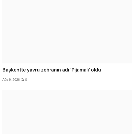
Başkentte yavru zebranın adı ‘Pijamalı’ oldu
Ağu 9, 2026
0