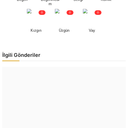
m
0
0
0
Kızgın
Üzgün
Vay
İlgili Gönderiler