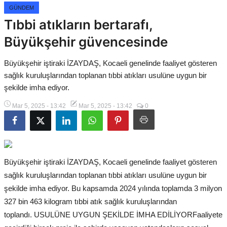
Gizlilik Politikası
GÜNDEM
Tıbbi atıkların bertarafı,
Çerez Politikası
Büyükşehir güvencesinde
Kullanım Şartnamesi
Büyükşehir iştiraki İZAYDAŞ, Kocaeli genelinde faaliyet gösteren
Veri Politikası
sağlık kuruluşlarından toplanan tıbbi atıkları usulüne uygun bir
şekilde imha ediyor.
Mar 5, 2025 - 13:42
Mar 5, 2025 - 13:42
0
Büyükşehir iştiraki İZAYDAŞ, Kocaeli genelinde faaliyet gösteren
sağlık kuruluşlarından toplanan tıbbi atıkları usulüne uygun bir
şekilde imha ediyor. Bu kapsamda 2024 yılında toplamda 3 milyon
327 bin 463 kilogram tıbbi atık sağlık kuruluşlarından
toplandı. USULÜNE UYGUN ŞEKİLDE İMHA EDİLİYORFaaliyete